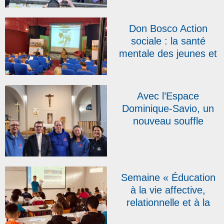
« créer du lien »
Don Bosco Action
sociale : la santé
mentale des jeunes et
les « pépites » du
réseau au cœur des
quatrièmes assises
Avec l’Espace
Dominique-Savio, un
nouveau souffle
salésien au cœur de
Namur
Semaine « Éducation
à la vie affective,
relationnelle et à la
sexualité » : une