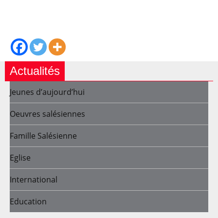
Actualités
Jeunes d’aujourd’hui
Oeuvres salésiennes
Famille Salésienne
Eglise
International
Education