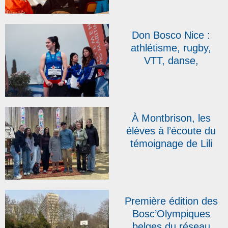
première édition
réussie au collège
Sacré-Cœur Don
Don Bosco Nice :
Bosco de Sainte-
athlétisme, rugby,
Sigolène
VTT, danse,
plongeon… les élèves
de l’IDISS brillent !
À Montbrison, les
élèves à l’écoute du
témoignage de Lili
Leignel, rescapée des
camps de
Ravensbrück et de
Bergen-Belsen
Première édition des
Bosc’Olympiques
belges du réseau