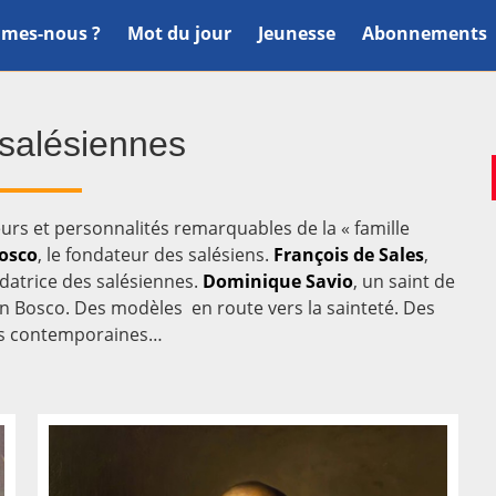
mes-nous ?
Mot du jour
Jeunesse
Abonnements
 salésiennes
urs et personnalités remarquables de la « famille
osco
, le fondateur des salésiens.
François de Sales
,
ndatrice des salésiennes.
Dominique Savio
, un saint de
n Bosco. Des modèles en route vers la sainteté. Des
és contemporaines…