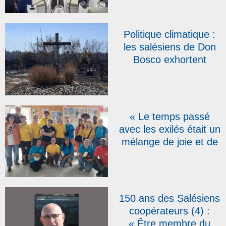
Politique climatique :
les salésiens de Don
Bosco exhortent
l’Europe à agir
davantage
« Le temps passé
avec les exilés était un
mélange de joie et de
douceur, jamais de
peur » : les volontaires
salésiens témoignent
au retour du camp à
150 ans des Salésiens
Calais
coopérateurs (4) :
« Être membre du