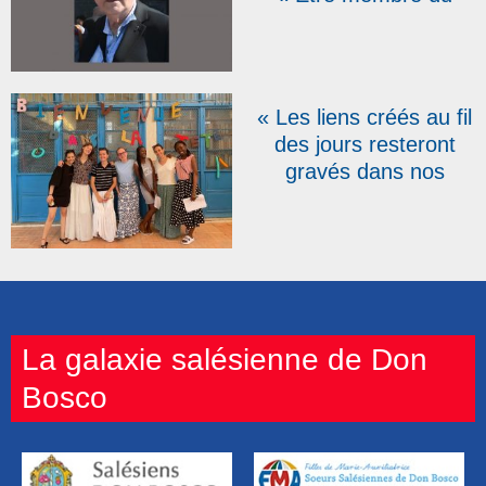
groupe de Wittenheim
est source de joie »,
témoigne Jean-Paul
« Les liens créés au fil
des jours resteront
gravés dans nos
mémoires » : trois
semaines de mission
au cœur de la Tunisie
La galaxie salésienne de Don
Bosco