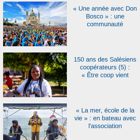
« Une année avec Don
Bosco » : une
communauté
internationale de
jeunes se crée sur la
colline de Don Bosco,
en Italie
150 ans des Salésiens
coopérateurs (5) :
« Être coop vient
affirmer devant le
Christ ce que je vis
avec les salésiens »,
témoigne Stéphanie, à
« La mer, école de la
Argenteuil
vie » : en bateau avec
l’association
salésienne Diamond