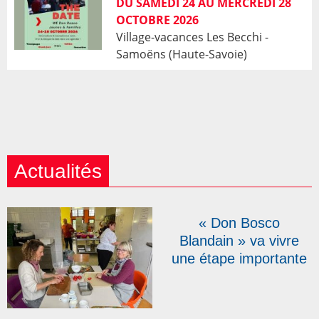
DU SAMEDI 24 AU MERCREDI 28
OCTOBRE 2026
Village-vacances Les Becchi -
Samoëns (Haute-Savoie)
Actualités
« Don Bosco
Blandain » va vivre
une étape importante
le 23 août… et
recherche des «
empoisonneurs » !