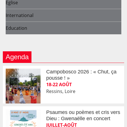
Eglise
International
Education
Agenda
Campobosco 2026 : « Chut, ça
pousse ! »
18-22 AOÛT
Ressins, Loire
Psaumes ou poèmes et cris vers
Dieu : Gwenaëlle en concert
JUILLET-AOÛT