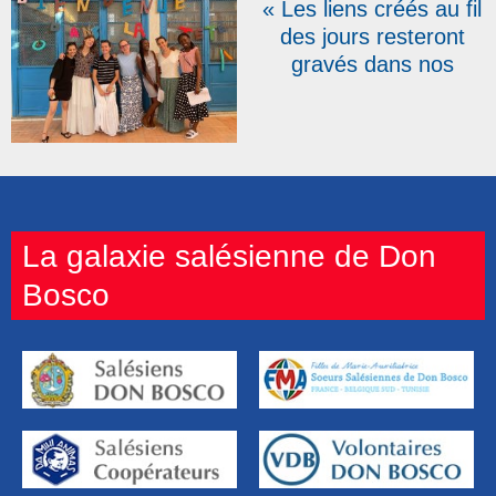
« Les liens créés au fil
des jours resteront
gravés dans nos
mémoires » : trois
semaines de mission
au cœur de la Tunisie
La galaxie salésienne de Don
Bosco