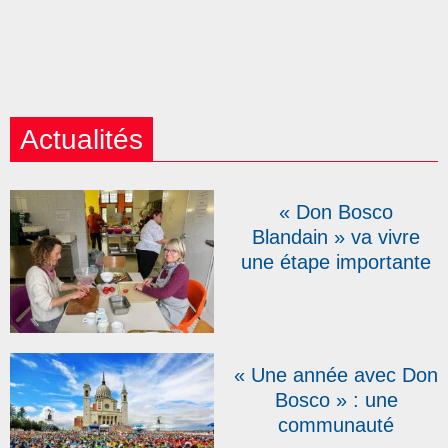
Actualités
« Don Bosco
Blandain » va vivre
une étape importante
le 23 août… et
recherche des «
empoisonneurs » !
« Une année avec Don
Bosco » : une
communauté