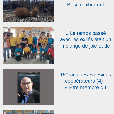
Bosco exhortent
l’Europe à agir
davantage
« Le temps passé
avec les exilés était un
mélange de joie et de
douceur, jamais de
peur » : les volontaires
salésiens témoignent
au retour du camp à
150 ans des Salésiens
Calais
coopérateurs (4) :
« Être membre du
groupe de Wittenheim
est source de joie »,
témoigne Jean-Paul