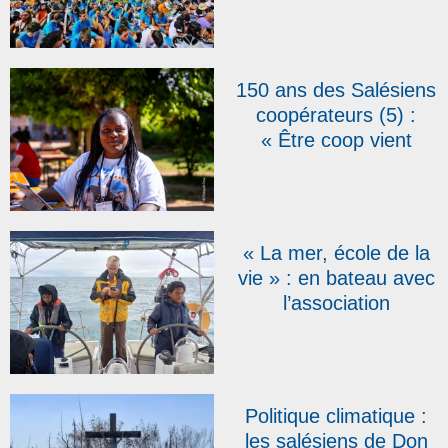
internationale de
jeunes se crée sur la
colline de Don Bosco,
en Italie
150 ans des Salésiens
coopérateurs (5) :
« Être coop vient
affirmer devant le
Christ ce que je vis
avec les salésiens »,
témoigne Stéphanie, à
« La mer, école de la
Argenteuil
vie » : en bateau avec
l’association
salésienne Diamond
Politique climatique :
les salésiens de Don