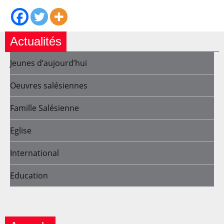
Actualités
Jeunes d’aujourd’hui
Oeuvres salésiennes
Famille Salésienne
Eglise
International
Education