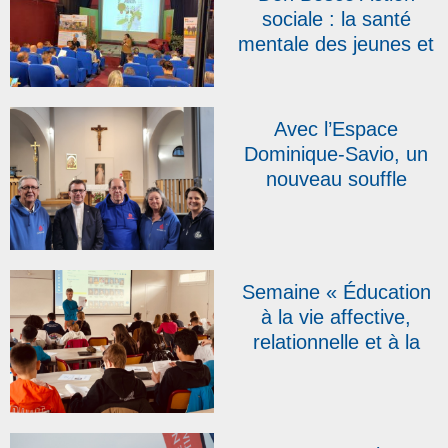
sociale : la santé
mentale des jeunes et
les « pépites » du
réseau au cœur des
quatrièmes assises
Avec l’Espace
Dominique-Savio, un
nouveau souffle
salésien au cœur de
Namur
Semaine « Éducation
à la vie affective,
relationnelle et à la
sexualité » : une
première édition
réussie au collège
Sacré-Cœur Don