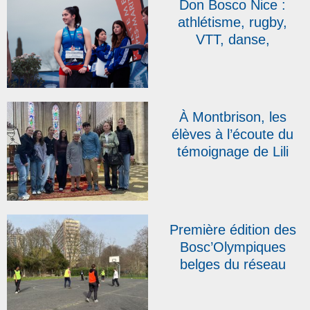
Don Bosco Nice :
Bosco de Sainte-
athlétisme, rugby,
Sigolène
VTT, danse,
plongeon… les élèves
de l’IDISS brillent !
À Montbrison, les
élèves à l’écoute du
témoignage de Lili
Leignel, rescapée des
camps de
Ravensbrück et de
Bergen-Belsen
Première édition des
Bosc’Olympiques
belges du réseau
DBAS : « Nous avons
allumé une flamme ! »