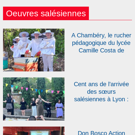
Oeuvres salésiennes
A Chambéry, le rucher
pédagogique du lycée
Camille Costa de
Beauregard s’agrandit
Cent ans de l’arrivée
des sœurs
salésiennes à Lyon :
au Campus Don
Bosco, une fête pour
« créer du lien »
Don Bosco Action