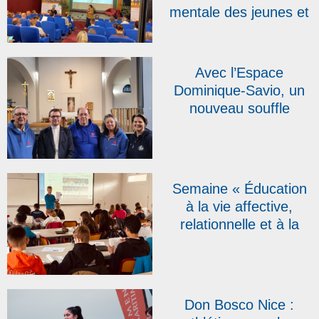
mentale des jeunes et
les « pépites » du
réseau au cœur des
quatrièmes assises
Avec l’Espace
Dominique-Savio, un
nouveau souffle
salésien au cœur de
Namur
Semaine « Éducation
à la vie affective,
relationnelle et à la
sexualité » : une
première édition
réussie au collège
Sacré-Cœur Don
Don Bosco Nice :
Bosco de Sainte-