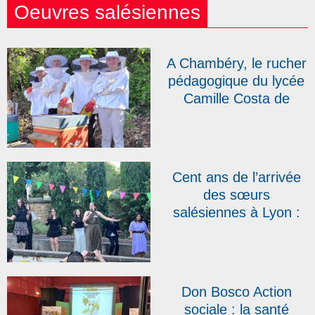
Oeuvres salésiennes
A Chambéry, le rucher
pédagogique du lycée
Camille Costa de
Beauregard s’agrandit
Cent ans de l’arrivée
des sœurs
salésiennes à Lyon :
au Campus Don
Bosco, une fête pour
« créer du lien »
Don Bosco Action
sociale : la santé