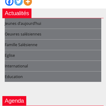
Actualités
Jeunes d’aujourd’hui
Oeuvres salésiennes
Famille Salésienne
Eglise
International
Education
Agenda