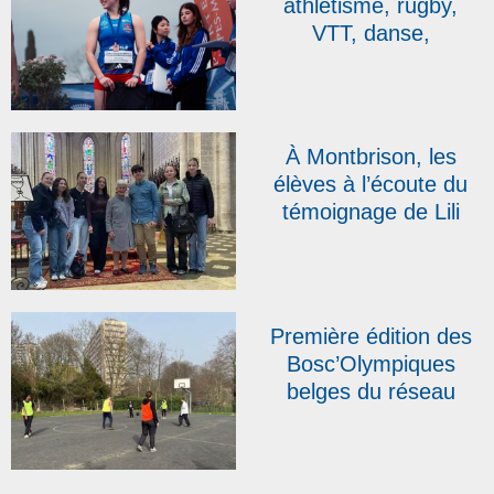
athlétisme, rugby,
Sigolène
VTT, danse,
plongeon… les élèves
de l’IDISS brillent !
À Montbrison, les
élèves à l’écoute du
témoignage de Lili
Leignel, rescapée des
camps de
Ravensbrück et de
Bergen-Belsen
Première édition des
Bosc’Olympiques
belges du réseau
DBAS : « Nous avons
allumé une flamme ! »