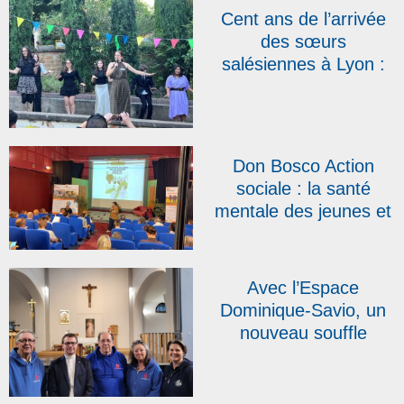
Cent ans de l’arrivée
des sœurs
salésiennes à Lyon :
au Campus Don
Bosco, une fête pour
« créer du lien »
Don Bosco Action
sociale : la santé
mentale des jeunes et
les « pépites » du
réseau au cœur des
quatrièmes assises
Avec l’Espace
Dominique-Savio, un
nouveau souffle
salésien au cœur de
Namur