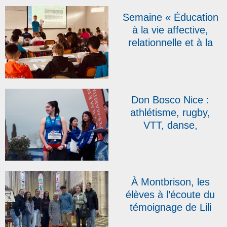
Semaine « Éducation
à la vie affective,
relationnelle et à la
sexualité » : une
première édition
réussie au collège
Sacré-Cœur Don
Don Bosco Nice :
Bosco de Sainte-
athlétisme, rugby,
Sigolène
VTT, danse,
plongeon… les élèves
de l’IDISS brillent !
À Montbrison, les
élèves à l’écoute du
témoignage de Lili
Leignel, rescapée des