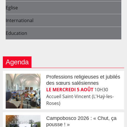
Eglise
International
Education
Agenda
Professions religieuses et jubilés
des sœurs salésiennes
LE MERCREDI 5 AOÛT
10H30
Accueil Saint-Vincent (L'Haÿ-les-
Roses)
Campobosco 2026 : « Chut, ça
pousse ! »