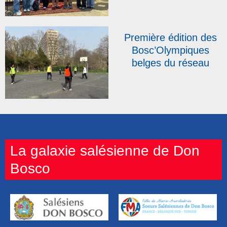
camps de
Ravensbrück et de
Bergen-Belsen
Première édition des
Bosc’Olympiques
belges du réseau
DBAS : « Nous avons
allumé une flamme ! »
La galaxie salésienne de Don
Bosco