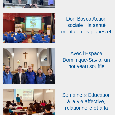
Bosco, une fête pour
« créer du lien »
Don Bosco Action
sociale : la santé
mentale des jeunes et
les « pépites » du
réseau au cœur des
quatrièmes assises
Avec l’Espace
Dominique-Savio, un
nouveau souffle
salésien au cœur de
Namur
Semaine « Éducation
à la vie affective,
relationnelle et à la
sexualité » : une