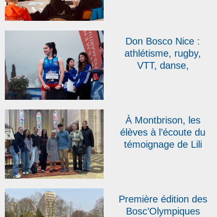
première édition
réussie au collège
Sacré-Cœur Don
Don Bosco Nice :
Bosco de Sainte-
athlétisme, rugby,
Sigolène
VTT, danse,
plongeon… les élèves
de l’IDISS brillent !
À Montbrison, les
élèves à l’écoute du
témoignage de Lili
Leignel, rescapée des
camps de
Ravensbrück et de
Bergen-Belsen
Première édition des
Bosc’Olympiques