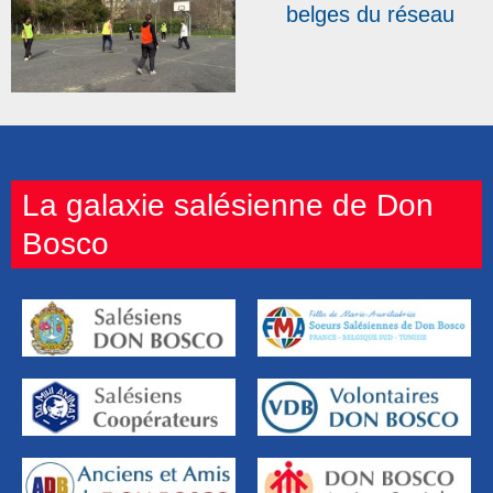
belges du réseau
DBAS : « Nous avons
allumé une flamme ! »
La galaxie salésienne de Don
Bosco