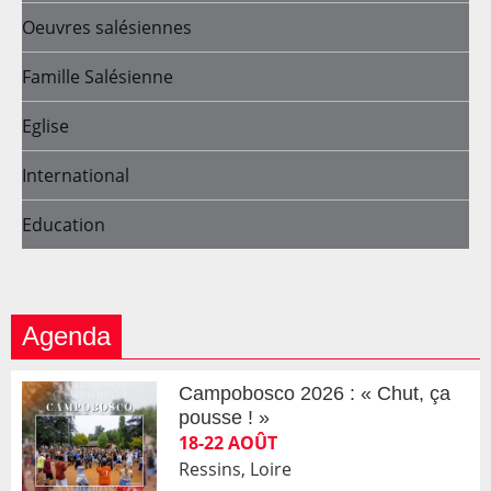
Oeuvres salésiennes
Famille Salésienne
Eglise
International
Education
Agenda
Campobosco 2026 : « Chut, ça
pousse ! »
18-22 AOÛT
Ressins, Loire