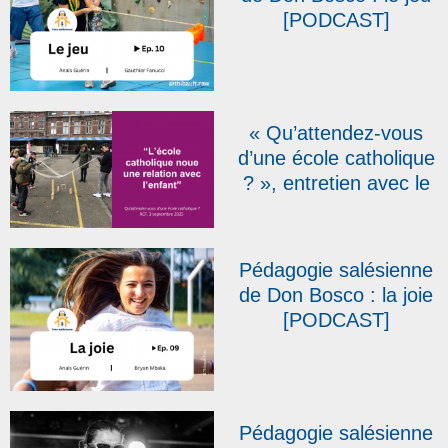
[PODCAST]
« Qu’attendez-vous
d’une école catholique
? », entretien avec le
père J.-M. Petitclerc |
Radio Notre-Dame –
RCF
Pédagogie salésienne
de Don Bosco : la joie
[PODCAST]
Pédagogie salésienne