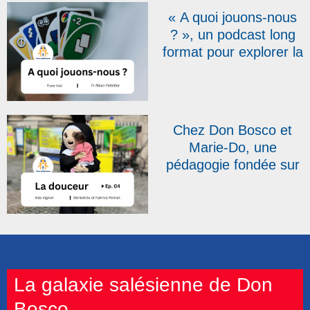
« A quoi jouons-nous
? », un podcast long
format pour explorer la
question du jeu,
élément essentiel de
l’éducation salésienne
Chez Don Bosco et
Marie-Do, une
pédagogie fondée sur
la douceur
(PODCAST)
La galaxie salésienne de Don
Bosco