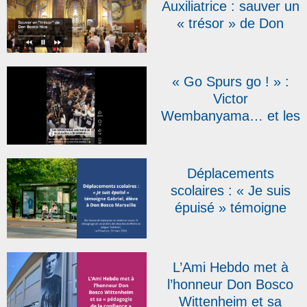
Auxiliatrice : sauver un
« trésor » de Don
Bosco Nice | RCF
« Go Spurs go ! » :
Victor
Wembanyama… et les
sœurs salésiennes
font le show !
Déplacements
scolaires : « Je suis
épuisé » témoigne
Gabriel, élève à Don
Bosco Marseille, dans
La Provence
L’Ami Hebdo met à
l’honneur Don Bosco
Wittenheim et sa