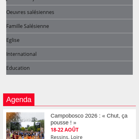
Oeuvres salésiennes
Famille Salésienne
Eglise
International
Education
Agenda
Campobosco 2026 : « Chut, ça
pousse ! »
18-22 AOÛT
Ressins, Loire