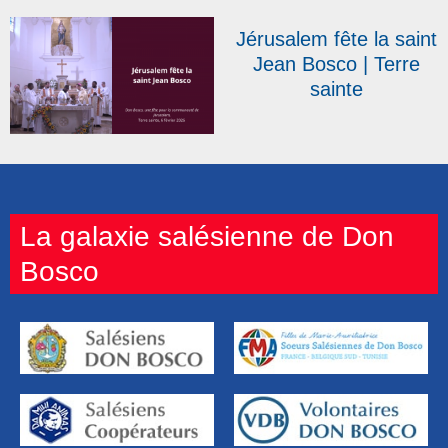
33
Jérusalem fête la saint
Jean Bosco | Terre
sainte
La galaxie salésienne de Don
Bosco