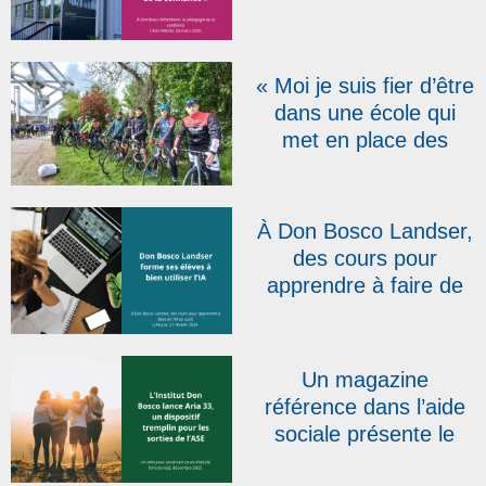
« pédagogie de la
confiance »
« Moi je suis fier d’être
dans une école qui
met en place des
projets comme celui-ci
! » : la RTBF présente
le Don Bosco Tour qui
À Don Bosco Landser,
s’élancera le 20 avril
des cours pour
apprendre à faire de
l’IA un outil | L’Alsace
Un magazine
référence dans l’aide
sociale présente le
dispositif salésien Aria