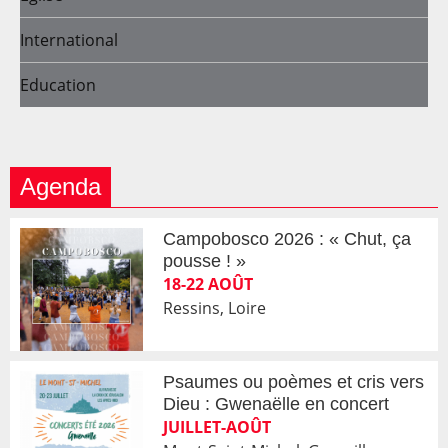
International
Education
Agenda
Campobosco 2026 : « Chut, ça
pousse ! »
18-22 AOÛT
Ressins, Loire
Psaumes ou poèmes et cris vers
Dieu : Gwenaëlle en concert
JUILLET-AOÛT