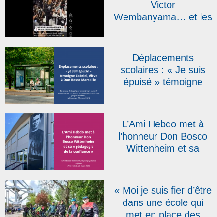
Victor
Wembanyama… et les
sœurs salésiennes
font le show !
Déplacements
scolaires : « Je suis
épuisé » témoigne
Gabriel, élève à Don
Bosco Marseille, dans
La Provence
L’Ami Hebdo met à
l’honneur Don Bosco
Wittenheim et sa
« pédagogie de la
confiance »
« Moi je suis fier d’être
dans une école qui
met en place des