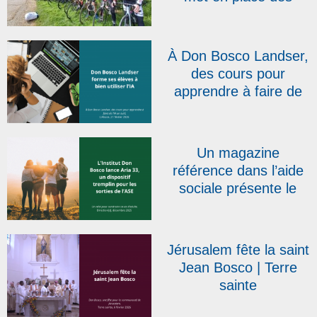
projets comme celui-ci
! » : la RTBF présente
le Don Bosco Tour qui
À Don Bosco Landser,
s’élancera le 20 avril
des cours pour
apprendre à faire de
l’IA un outil | L’Alsace
Un magazine
référence dans l’aide
sociale présente le
dispositif salésien Aria
33
Jérusalem fête la saint
Jean Bosco | Terre
sainte