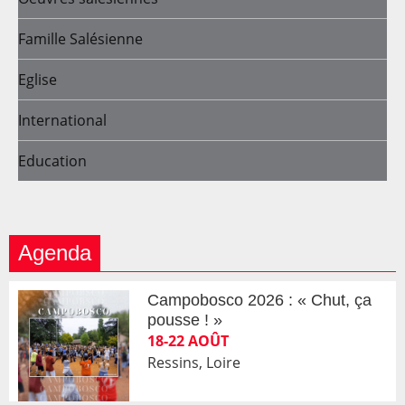
Famille Salésienne
Eglise
International
Education
Agenda
Campobosco 2026 : « Chut, ça
pousse ! »
18-22 AOÛT
Ressins, Loire