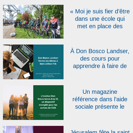
confiance »
« Moi je suis fier d’être
dans une école qui
met en place des
projets comme celui-ci
! » : la RTBF présente
le Don Bosco Tour qui
À Don Bosco Landser,
s’élancera le 20 avril
des cours pour
apprendre à faire de
l’IA un outil | L’Alsace
Un magazine
référence dans l’aide
sociale présente le
dispositif salésien Aria
33
Jérusalem fête la saint