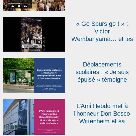
Bosco Nice | RCF
« Go Spurs go ! » :
Victor
Wembanyama… et les
sœurs salésiennes
font le show !
Déplacements
scolaires : « Je suis
épuisé » témoigne
Gabriel, élève à Don
Bosco Marseille, dans
La Provence
L’Ami Hebdo met à
l’honneur Don Bosco
Wittenheim et sa
« pédagogie de la