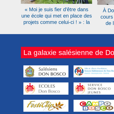
« Moi je suis fier d’être dans
À Do
une école qui met en place des
cours
projets comme celui-ci ! » : la
de l
RTBF présente le Don Bosco
Tour qui s’élancera le 20 avril
La galaxie salésienne de D