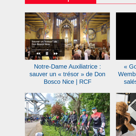
Notre-Dame Auxiliatrice :
« Go
sauver un « trésor » de Don
Wemba
Bosco Nice | RCF
salé