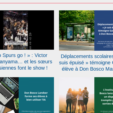
 Spurs go ! » : Victor
Déplacements scolaires
nyama… et les sœurs
suis épuisé » témoigne 
siennes font le show !
élève à Don Bosco Mars
dans La Provenc