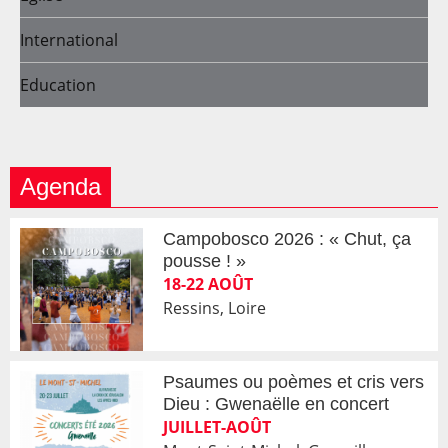
International
Education
Agenda
Campobosco 2026 : « Chut, ça
pousse ! »
18-22 AOÛT
Ressins, Loire
Psaumes ou poèmes et cris vers
Dieu : Gwenaëlle en concert
JUILLET-AOÛT