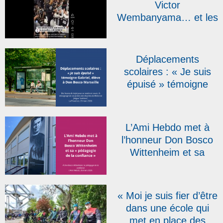
Victor
Wembanyama… et les
sœurs salésiennes
font le show !
Déplacements
scolaires : « Je suis
épuisé » témoigne
Gabriel, élève à Don
Bosco Marseille, dans
La Provence
L’Ami Hebdo met à
l’honneur Don Bosco
Wittenheim et sa
« pédagogie de la
confiance »
« Moi je suis fier d’être
dans une école qui
met en place des