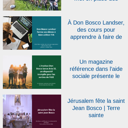
projets comme celui-ci
! » : la RTBF présente
le Don Bosco Tour qui
À Don Bosco Landser,
s’élancera le 20 avril
des cours pour
apprendre à faire de
l’IA un outil | L’Alsace
Un magazine
référence dans l’aide
sociale présente le
dispositif salésien Aria
33
Jérusalem fête la saint
Jean Bosco | Terre
sainte