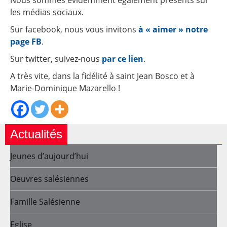
Nous sommes évidemment également présents sur
les médias sociaux.
Sur facebook, nous vous invitons
à « aimer » notre
page FB
.
Sur twitter, suivez-nous
par ce lien
.
A très vite, dans la fidélité à saint Jean Bosco et à
Marie-Dominique Mazarello !
Actualités
Jeunes d’aujourd’hui
Oeuvres salésiennes
Famille Salésienne
Eglise