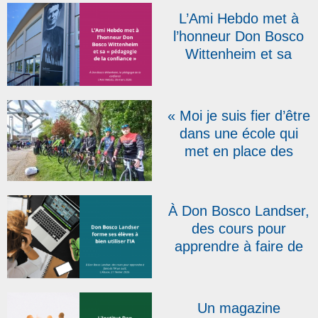
La Provence
L’Ami Hebdo met à
l’honneur Don Bosco
Wittenheim et sa
« pédagogie de la
confiance »
« Moi je suis fier d’être
dans une école qui
met en place des
projets comme celui-ci
! » : la RTBF présente
le Don Bosco Tour qui
À Don Bosco Landser,
s’élancera le 20 avril
des cours pour
apprendre à faire de
l’IA un outil | L’Alsace
Un magazine