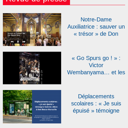
Notre-Dame
Auxiliatrice : sauver un
« trésor » de Don
Bosco Nice | RCF
« Go Spurs go ! » :
Victor
Wembanyama… et les
sœurs salésiennes
font le show !
Déplacements
scolaires : « Je suis
épuisé » témoigne
Gabriel, élève à Don
Bosco Marseille, dans