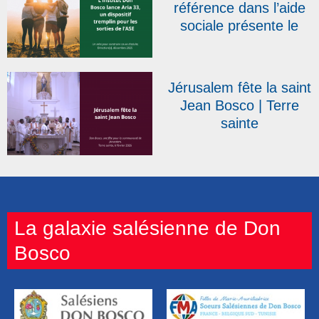
référence dans l’aide
sociale présente le
dispositif salésien Aria
33
Jérusalem fête la saint
Jean Bosco | Terre
sainte
La galaxie salésienne de Don
Bosco