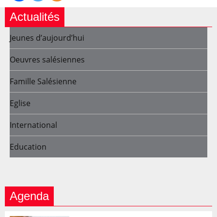
Actualités
Jeunes d’aujourd’hui
Oeuvres salésiennes
Famille Salésienne
Eglise
International
Education
Agenda