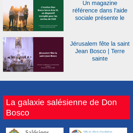
Un magazine
référence dans l’aide
sociale présente le
dispositif salésien Aria
33
Jérusalem fête la saint
Jean Bosco | Terre
sainte
La galaxie salésienne de Don
Bosco