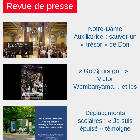
Revue de presse
Notre-Dame
Auxiliatrice : sauver un
« trésor » de Don
Bosco Nice | RCF
« Go Spurs go ! » :
Victor
Wembanyama… et les
sœurs salésiennes
font le show !
Déplacements
scolaires : « Je suis
épuisé » témoigne
Gabriel, élève à Don