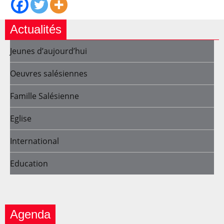
Actualités
Jeunes d’aujourd’hui
Oeuvres salésiennes
Famille Salésienne
Eglise
International
Education
Agenda