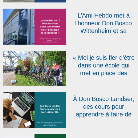
Bosco Marseille, dans
La Provence
L’Ami Hebdo met à
l’honneur Don Bosco
Wittenheim et sa
« pédagogie de la
confiance »
« Moi je suis fier d’être
dans une école qui
met en place des
projets comme celui-ci
! » : la RTBF présente
le Don Bosco Tour qui
À Don Bosco Landser,
s’élancera le 20 avril
des cours pour
apprendre à faire de
l’IA un outil | L’Alsace