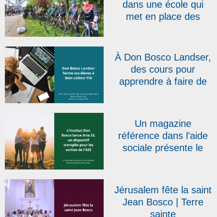
dans une école qui
met en place des
projets comme celui-ci
! » : la RTBF présente
le Don Bosco Tour qui
À Don Bosco Landser,
s’élancera le 20 avril
des cours pour
apprendre à faire de
l’IA un outil | L’Alsace
Un magazine
référence dans l’aide
sociale présente le
dispositif salésien Aria
33
Jérusalem fête la saint
Jean Bosco | Terre
sainte