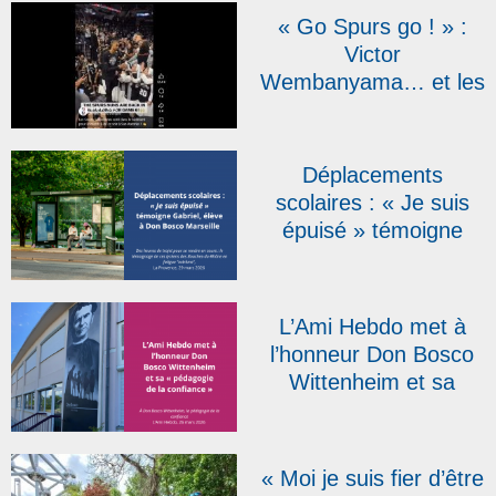
« Go Spurs go ! » :
Victor
Wembanyama… et les
sœurs salésiennes
font le show !
Déplacements
scolaires : « Je suis
épuisé » témoigne
Gabriel, élève à Don
Bosco Marseille, dans
La Provence
L’Ami Hebdo met à
l’honneur Don Bosco
Wittenheim et sa
« pédagogie de la
confiance »
« Moi je suis fier d’être