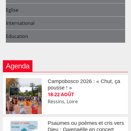
Eglise
International
Education
Agenda
Campobosco 2026 : « Chut, ça
pousse ! »
18-22 AOÛT
Ressins, Loire
Psaumes ou poèmes et cris vers
Dieu : Gwenaëlle en concert