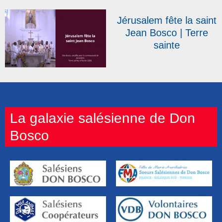
33
Jérusalem fête la saint
Jean Bosco | Terre
sainte
La galaxie salésienne de Don
Bosco