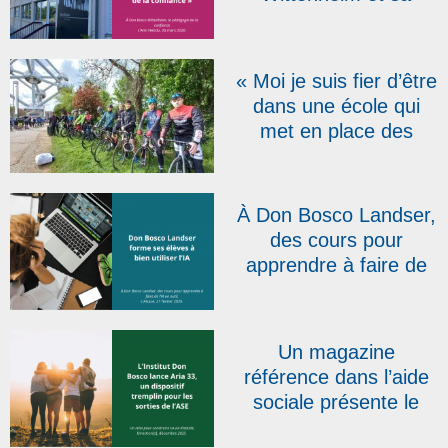
« pédagogie de la
confiance »
« Moi je suis fier d’être
dans une école qui
met en place des
projets comme celui-ci
! » : la RTBF présente
le Don Bosco Tour qui
À Don Bosco Landser,
s’élancera le 20 avril
des cours pour
apprendre à faire de
l’IA un outil | L’Alsace
Un magazine
référence dans l’aide
sociale présente le
dispositif salésien Aria