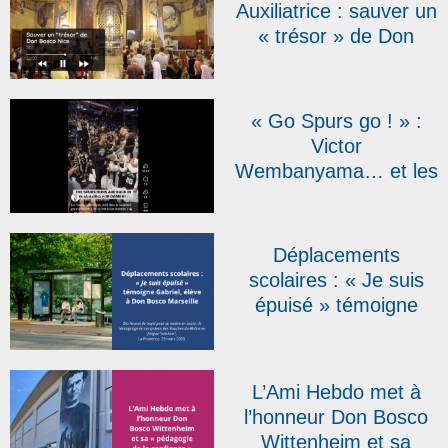
Auxiliatrice : sauver un
« trésor » de Don
Bosco Nice | RCF
« Go Spurs go ! » :
Victor
Wembanyama… et les
sœurs salésiennes
font le show !
Déplacements
scolaires : « Je suis
épuisé » témoigne
Gabriel, élève à Don
Bosco Marseille, dans
La Provence
L’Ami Hebdo met à
l’honneur Don Bosco
Wittenheim et sa