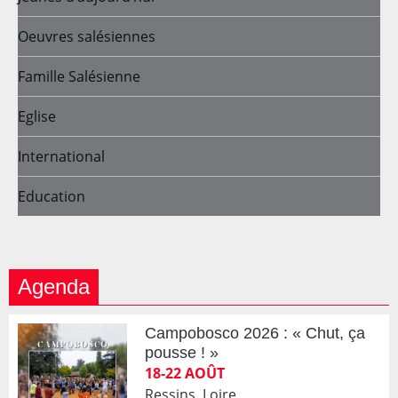
Oeuvres salésiennes
Famille Salésienne
Eglise
International
Education
Agenda
Campobosco 2026 : « Chut, ça
pousse ! »
18-22 AOÛT
Ressins, Loire