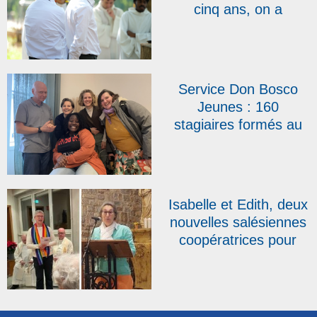
cinq ans, on a
l’impression d’être ici
depuis toujours »,
témoigne le père
Emmanuel Petit
Service Don Bosco
Jeunes : 160
stagiaires formés au
BAFA salésien en
2025 et une arrivée
dans l’équipe
Isabelle et Edith, deux
nouvelles salésiennes
coopératrices pour
clore une année
record