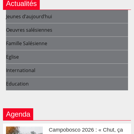
Actualités
Jeunes d’aujourd’hui
Oeuvres salésiennes
Famille Salésienne
Eglise
International
Education
Agenda
Campobosco 2026 : « Chut, ça