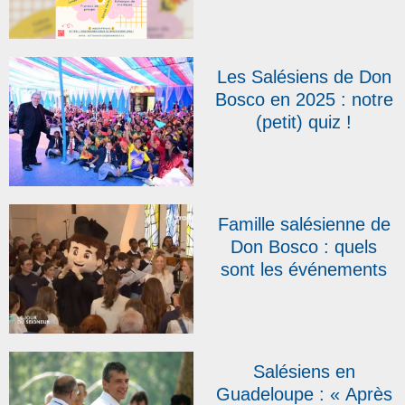
des 4es Assises du
réseau Don Bosco
Action Sociale
Les Salésiens de Don
Bosco en 2025 : notre
(petit) quiz !
Famille salésienne de
Don Bosco : quels
sont les événements
qui marqueront l’année
2026 ?
Salésiens en
Guadeloupe : « Après