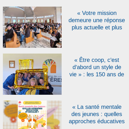
« Votre mission
demeure une réponse
plus actuelle et plus
urgente que jamais » :
pour leurs 150 ans, les
Salésiens
Coopérateurs réunis à
« Être coop, c’est
Rome
d’abord un style de
vie » : les 150 ans de
la fondation de
l’association des
Salésiens
Coopérateurs fêtés en
« La santé mentale
Belgique
des jeunes : quelles
approches éducatives
et sociales ? », thème