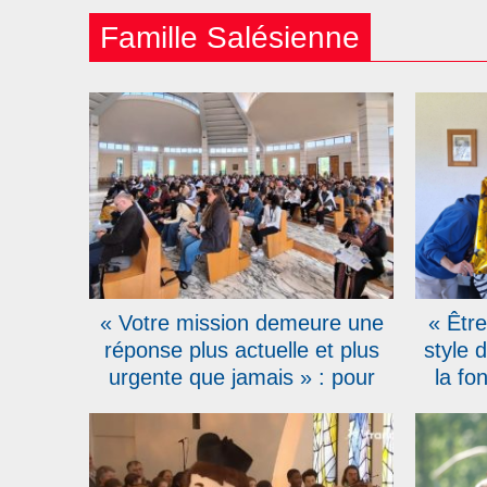
Famille Salésienne
« Votre mission demeure une
« Être
réponse plus actuelle et plus
style 
urgente que jamais » : pour
la fo
leurs 150 ans, les Salésiens
des S
Coopérateurs réunis à Rome