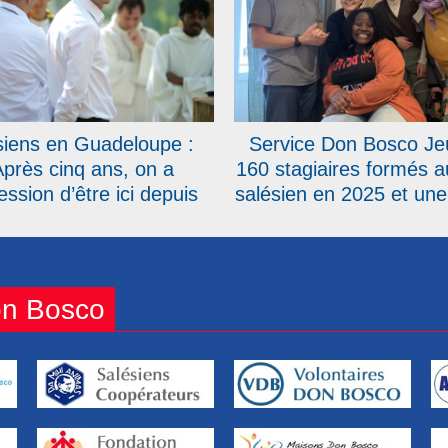
siens en Guadeloupe :
Service Don Bosco Je
Après cinq ans, on a
160 stagiaires formés 
ession d’être ici depuis
salésien en 2025 et une
urs », témoigne le père
dans l’équipe
Emmanuel Petit
on Bosco