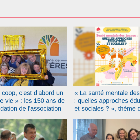
 coop, c’est d’abord un
« La santé mentale des
de vie » : les 150 ans de
: quelles approches édu
ndation de l’association
et sociales ? », thème 
alésiens Coopérateurs
Assises du réseau Don
fêtés en Belgique
Action Sociale