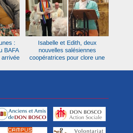
unes :
Isabelle et Edith, deux
au BAFA
nouvelles salésiennes
 arrivée
coopératrices pour clore une
année record