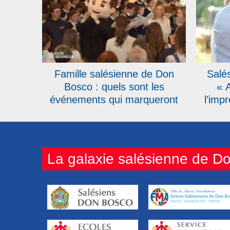
Famille salésienne de Don
Salé
Bosco : quels sont les
« 
événements qui marqueront
l’impr
l’année 2026 ?
toujo
La galaxie salésienne de D