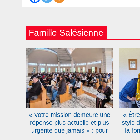
Famille Salésienne
« Votre mission demeure une
« Être
réponse plus actuelle et plus
style 
urgente que jamais » : pour
la fo
leurs 150 ans, les Salésiens
des S