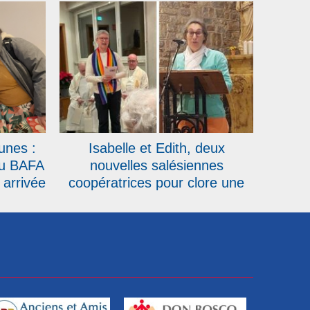
unes :
Isabelle et Edith, deux
au BAFA
nouvelles salésiennes
 arrivée
coopératrices pour clore une
année record