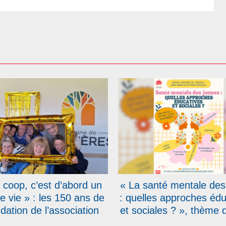
 coop, c’est d’abord un
« La santé mentale des
de vie » : les 150 ans de
: quelles approches édu
ndation de l’association
et sociales ? », thème 
alésiens Coopérateurs
Assises du réseau Don