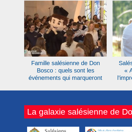
Coopérateurs réunis à Rome
Famille salésienne de Don
Salé
Bosco : quels sont les
« 
événements qui marqueront
l’impr
l’année 2026 ?
toujo
La galaxie salésienne de D