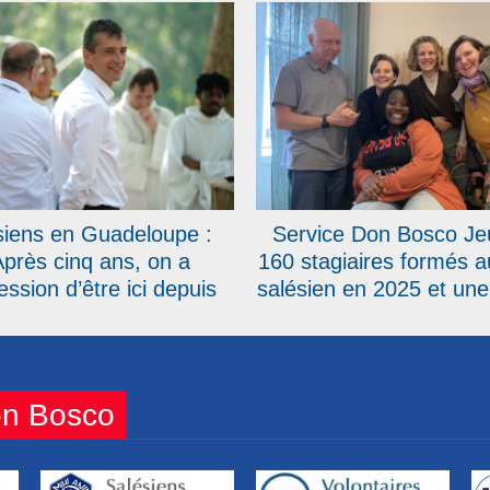
fêtés en Belgique
Action Sociale
siens en Guadeloupe :
Service Don Bosco Je
Après cinq ans, on a
160 stagiaires formés 
ession d’être ici depuis
salésien en 2025 et une
urs », témoigne le père
dans l’équipe
Emmanuel Petit
on Bosco