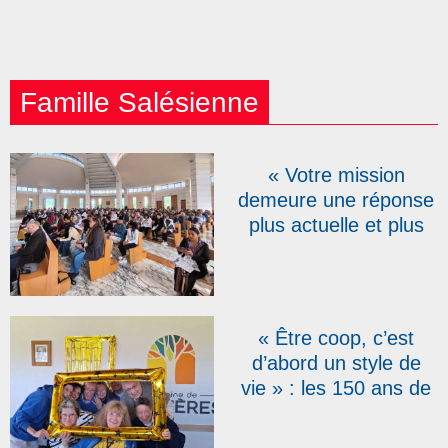
Famille Salésienne
« Votre mission
demeure une réponse
plus actuelle et plus
urgente que jamais » :
pour leurs 150 ans, les
Salésiens
Coopérateurs réunis à
« Être coop, c’est
Rome
d’abord un style de
vie » : les 150 ans de
la fondation de
l’association des