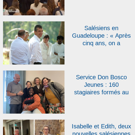
qui marqueront l’année
2026 ?
Salésiens en
Guadeloupe : « Après
cinq ans, on a
l’impression d’être ici
depuis toujours »,
témoigne le père
Emmanuel Petit
Service Don Bosco
Jeunes : 160
stagiaires formés au
BAFA salésien en
2025 et une arrivée
dans l’équipe
Isabelle et Edith, deux
nouvelles salésiennes