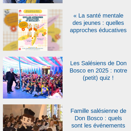
Salésiens
Coopérateurs fêtés en
« La santé mentale
Belgique
des jeunes : quelles
approches éducatives
et sociales ? », thème
des 4es Assises du
réseau Don Bosco
Action Sociale
Les Salésiens de Don
Bosco en 2025 : notre
(petit) quiz !
Famille salésienne de
Don Bosco : quels
sont les événements