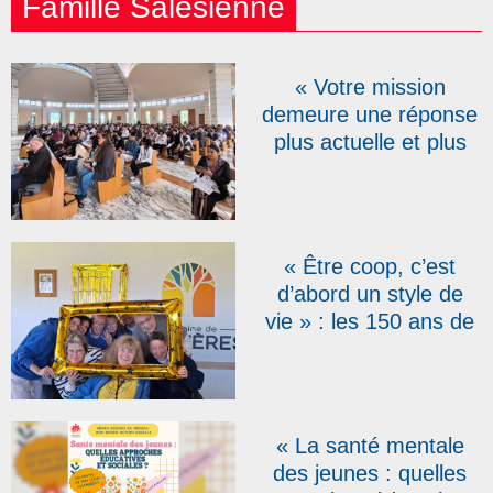
Famille Salésienne
« Votre mission
demeure une réponse
plus actuelle et plus
urgente que jamais » :
pour leurs 150 ans, les
Salésiens
Coopérateurs réunis à
« Être coop, c’est
Rome
d’abord un style de
vie » : les 150 ans de
la fondation de
l’association des
Salésiens
Coopérateurs fêtés en
« La santé mentale
Belgique
des jeunes : quelles