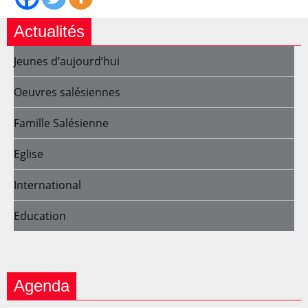
Actualités
Jeunes d’aujourd’hui
Oeuvres salésiennes
Famille Salésienne
Eglise
International
Education
Agenda