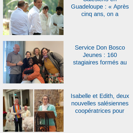
Guadeloupe : « Après
cinq ans, on a
l’impression d’être ici
depuis toujours »,
témoigne le père
Emmanuel Petit
Service Don Bosco
Jeunes : 160
stagiaires formés au
BAFA salésien en
2025 et une arrivée
dans l’équipe
Isabelle et Edith, deux
nouvelles salésiennes
coopératrices pour
clore une année
record