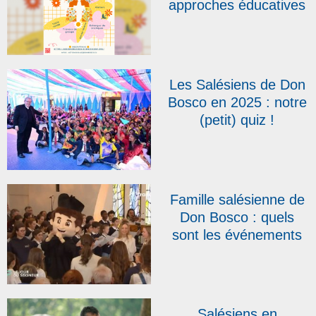
approches éducatives
et sociales ? », thème
des 4es Assises du
réseau Don Bosco
Action Sociale
Les Salésiens de Don
Bosco en 2025 : notre
(petit) quiz !
Famille salésienne de
Don Bosco : quels
sont les événements
qui marqueront l’année
2026 ?
Salésiens en