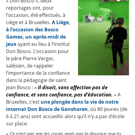
« Don Bosco », deux
reportages ont, pour
l’occasion, été effectués, à
Liège et à Bruxelles.
A Liège,
à l’occasion des Bosco
Games, un après-midi de
jeux
ayant eu lieu à l’institut
Don Bosco. L’occasion pour
le père Pierre Verger,
salésien, de rappeler
l’importance de la confiance
dans la pédagogie de saint
Jean Bosco : «
Il disait, sans affection pas de
confiance, et sans confiance, pas d’éducation.
» A
Bruxelles, c’est
une plongée dans la vie de notre
internat Don Bosco de Ganshoren
, où 80 jeunes (de
6 à 21 ans) sont accueillis alors qu’il n’y a pas d’école
sur place.
«
Ce n’est pas par les coups mais par la douceur que tu