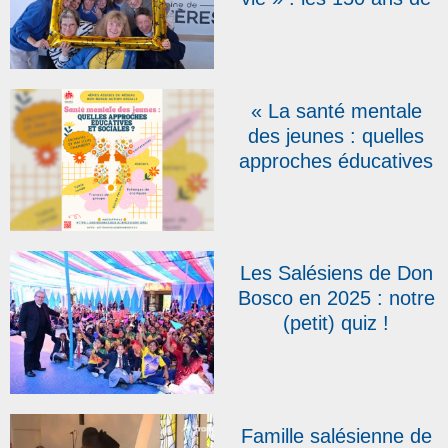
la fondation de
l’association des
Salésiens
Coopérateurs fêtés en
« La santé mentale
Belgique
des jeunes : quelles
approches éducatives
et sociales ? », thème
des 4es Assises du
réseau Don Bosco
Action Sociale
Les Salésiens de Don
Bosco en 2025 : notre
(petit) quiz !
Famille salésienne de