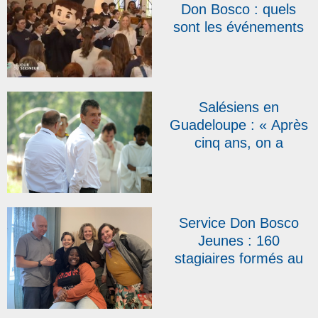
Don Bosco : quels
sont les événements
qui marqueront l’année
2026 ?
Salésiens en
Guadeloupe : « Après
cinq ans, on a
l’impression d’être ici
depuis toujours »,
témoigne le père
Emmanuel Petit
Service Don Bosco
Jeunes : 160
stagiaires formés au
BAFA salésien en
2025 et une arrivée
dans l’équipe