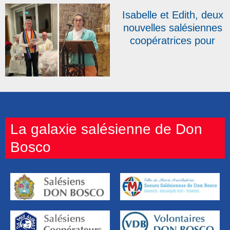
Isabelle et Edith, deux
nouvelles salésiennes
coopératrices pour
clore une année
record
La galaxie salésienne de Don
Bosco