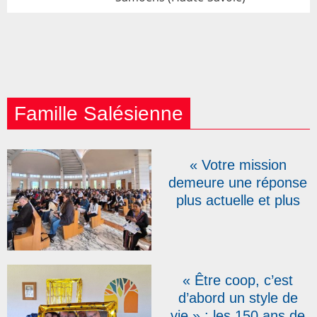
Famille Salésienne
« Votre mission
demeure une réponse
plus actuelle et plus
urgente que jamais » :
pour leurs 150 ans, les
Salésiens
Coopérateurs réunis à
« Être coop, c’est
Rome
d’abord un style de
vie » : les 150 ans de