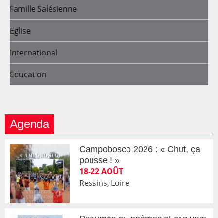
Famille Salésienne
Eglise
International
Education
Agenda
Campobosco 2026 : « Chut, ça
pousse ! »
18-22 AOÛT
Ressins, Loire