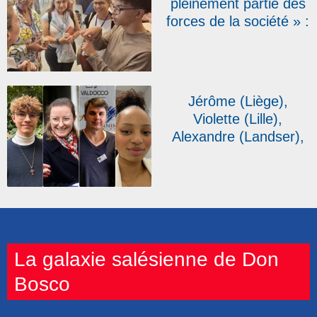
pleinement partie des
France-Belgique sud
forces de la société » :
Marwane, jeune sourd,
élève à Don Bosco
Marseille, témoigne
Jérôme (Liège),
Violette (Lille),
Alexandre (Landser),
Ana Cláudia (Paris) :
quatre jeunes ou
futurs baptisés
témoignent
La galaxie salésienne de Don
Bosco