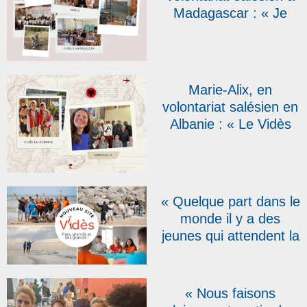
Madagascar : « Je
ressentais le désir de
m’engager auprès des
jeunes »
Marie-Alix, en
volontariat salésien en
Albanie : « Le Vidès
est une expérience
enrichissante »
« Quelque part dans le
monde il y a des
jeunes qui attendent la
joie et le dynamisme
d’un jeune français ou
belge » : un nouveau
« Nous faisons
site web pour le Vidès