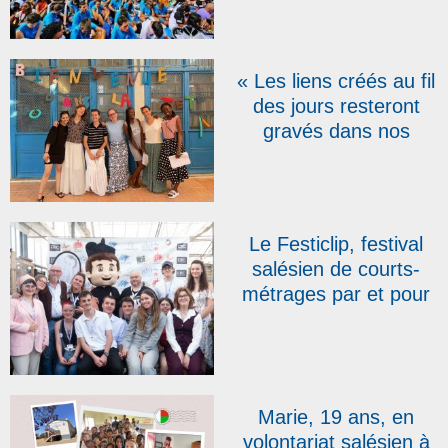
jeunes se crée sur la
colline de Don Bosco,
en Italie
« Les liens créés au fil
des jours resteront
gravés dans nos
mémoires » : trois
semaines de mission
au cœur de la Tunisie
Le Festiclip, festival
salésien de courts-
métrages par et pour
des jeunes de 15 à 20
ans, a célébré sa 20e
édition
Marie, 19 ans, en
volontariat salésien à