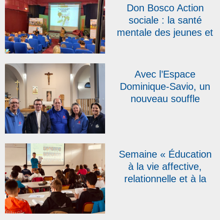
Don Bosco Action
sociale : la santé
mentale des jeunes et
les « pépites » du
réseau au cœur des
quatrièmes assises
Avec l’Espace
Dominique-Savio, un
nouveau souffle
salésien au cœur de
Namur
Semaine « Éducation
à la vie affective,
relationnelle et à la
sexualité » : une
première édition
réussie au collège