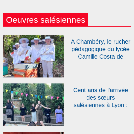
Oeuvres salésiennes
A Chambéry, le rucher
pédagogique du lycée
Camille Costa de
Beauregard s’agrandit
Cent ans de l’arrivée
des sœurs
salésiennes à Lyon :
au Campus Don
Bosco, une fête pour
« créer du lien »