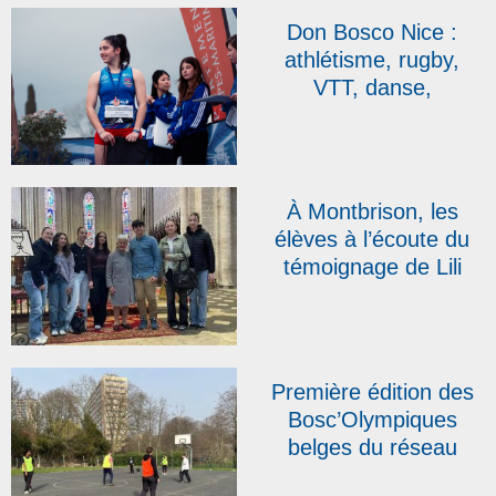
Sacré-Cœur Don
Don Bosco Nice :
Bosco de Sainte-
athlétisme, rugby,
Sigolène
VTT, danse,
plongeon… les élèves
de l’IDISS brillent !
À Montbrison, les
élèves à l’écoute du
témoignage de Lili
Leignel, rescapée des
camps de
Ravensbrück et de
Bergen-Belsen
Première édition des
Bosc’Olympiques
belges du réseau
DBAS : « Nous avons