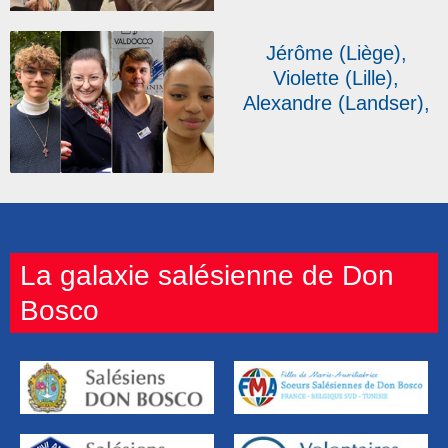
Marseille, témoigne
Jérôme (Liège),
Violette (Lille),
Alexandre (Landser),
Ana Cláudia (Paris) :
quatre jeunes ou
futurs baptisés
témoignent
La galaxie salésienne de Don
Bosco