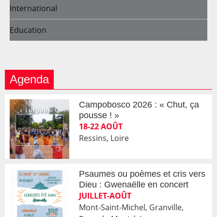
International
Education
Agenda
Campobosco 2026 : « Chut, ça
pousse ! »
18-22 AOÛT
Ressins, Loire
Psaumes ou poèmes et cris vers
Dieu : Gwenaëlle en concert
JUILLET-AOÛT
Mont-Saint-Michel, Granville,