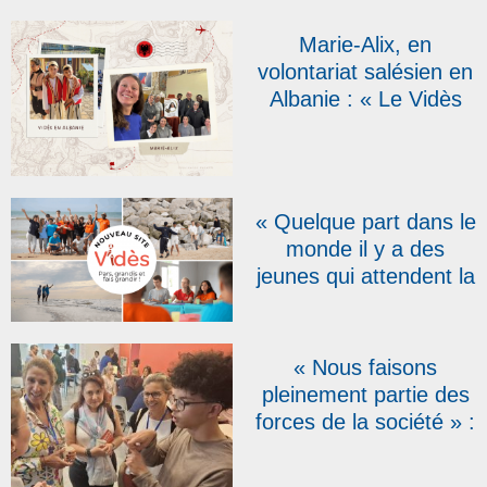
jeunes »
Marie-Alix, en
volontariat salésien en
Albanie : « Le Vidès
est une expérience
enrichissante »
« Quelque part dans le
monde il y a des
jeunes qui attendent la
joie et le dynamisme
d’un jeune français ou
belge » : un nouveau
« Nous faisons
site web pour le Vidès
pleinement partie des
France-Belgique sud
forces de la société » :
Marwane, jeune sourd,
élève à Don Bosco