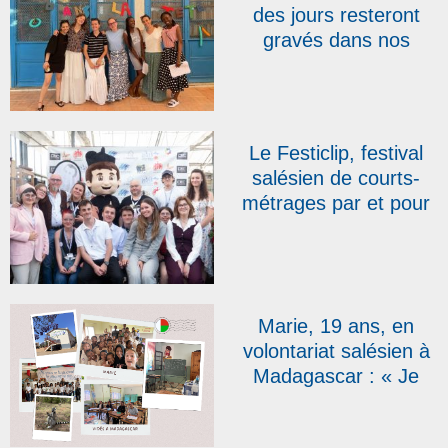
des jours resteront
gravés dans nos
mémoires » : trois
semaines de mission
au cœur de la Tunisie
Le Festiclip, festival
salésien de courts-
métrages par et pour
des jeunes de 15 à 20
ans, a célébré sa 20e
édition
Marie, 19 ans, en
volontariat salésien à
Madagascar : « Je
ressentais le désir de
m’engager auprès des