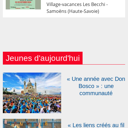
Village-vacances Les Becchi -
Samoëns (Haute-Savoie)
Jeunes d'aujourd'hui
« Une année avec Don
Bosco » : une
communauté
internationale de
jeunes se crée sur la
colline de Don Bosco,
en Italie
« Les liens créés au fil