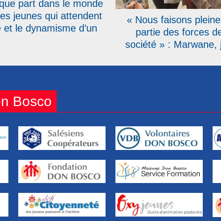
que part dans le monde
 des jeunes qui attendent
« Nous faisons plein
ie et le dynamisme d’un
partie des forces de
français ou belge » : un
société » : Marwane, 
u site web pour le Vidès
sourd, élève à Don 
rance-Belgique sud
Marseille, témoig
on Bosco