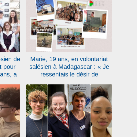
lésien de
Marie, 19 ans, en volontariat
t pour
salésien à Madagascar : « Je
ans, a
ressentais le désir de
ion
m’engager auprès des jeunes »