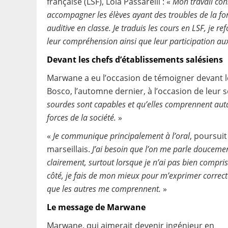
française (LSF), Lola Passarelli : «
Mon travail con
accompagner les élèves ayant des troubles de la fo
auditive en classe. Je traduis les cours en LSF, je ref
leur compréhension ainsi que leur participation aux 
Devant les chefs d’établissements salésiens
Marwane a eu l’occasion de témoigner devant l
Bosco, l’automne dernier, à l’occasion de leur 
sourdes sont capables et qu’elles comprennent auta
forces de la société.
»
«
Je communique principalement à l’oral
, poursuit
marseillais.
J’ai besoin que l’on me parle doucemen
clairement, surtout lorsque je n’ai pas bien compr
côté, je fais de mon mieux pour m’exprimer correc
que les autres me comprennent.
»
Le message de Marwane
Marwane, qui aimerait devenir ingénieur en