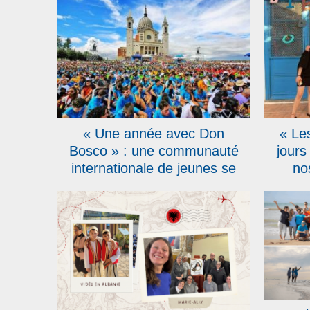
« Une année avec Don
« Les
Bosco » : une communauté
jours
internationale de jeunes se
no
crée sur la colline de Don
semain
Bosco, en Italie