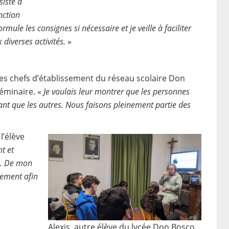
siste à
nction
ormule les consignes si nécessaire et je veille à faciliter
diverses activités.
»
es chefs d’établissement du réseau scolaire Don
séminaire. «
Je voulais leur montrer que les personnes
nt que les autres. Nous faisons pleinement partie des
 l’élève
t et
is. De mon
tement afin
Alexis, autre élève du lycée Don Bosco,