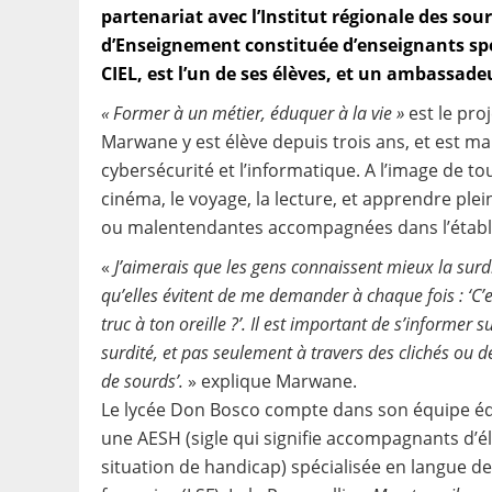
partenariat avec l’Institut régionale des so
d’Enseignement constituée d’enseignants spé
CIEL, est l’un de ses élèves, et un ambassade
« Former à un métier, éduquer à la vie »
est le pro
Marwane y est élève depuis trois ans, et est ma
cybersécurité et l’informatique. A l’image de tou
cinéma, le voyage, la lecture, et apprendre plei
ou malentendantes accompagnées dans l’établ
«
J’aimerais que les gens connaissent mieux la surdi
qu’elles évitent de me demander à chaque fois : ‘C’e
truc à ton oreille ?’. Il est important de s’informer su
surdité, et pas seulement à travers des clichés ou de
de sourds’.
» explique Marwane.
Le lycée Don Bosco compte dans son équipe é
une AESH (sigle qui signifie accompagnants d’é
situation de handicap) spécialisée en langue de