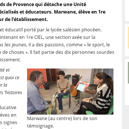
urds de Provence qui détache une Unité
cialisés et éducateurs. Marwane, élève en 1re
ur de l’établissement.
jet éducatif porté par le lycée salésien phocéen.
intenant en 1re CIEL, une section axée sur la
s les jeunes, il a des passions, comme « le sport, le
n de choses ». Il fait partie des dix personnes sourdes
issement.
té et
st quoi ce
r la
s ‘histoires
ducative
lèves en
Marwane (au centre) lors de son
s signes
témoignage.