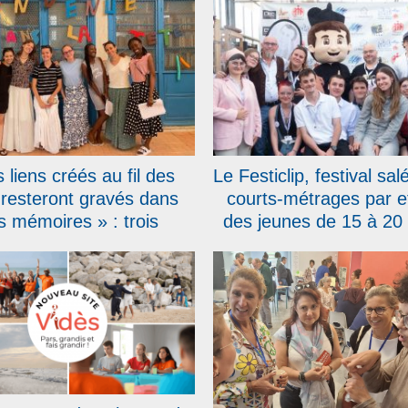
 liens créés au fil des
Le Festiclip, festival sa
 resteront gravés dans
courts-métrages par e
s mémoires » : trois
des jeunes de 15 à 20 
es de mission au cœur
célébré sa 20e édit
de la Tunisie