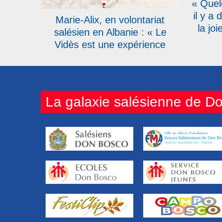
« Quel
il y a
Marie-Alix, en volontariat
la jo
salésien en Albanie : « Le
jeune 
Vidès est une expérience
nouvea
enrichissante »
F
La galaxie salésienne de D