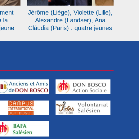
ement
Jérôme (Liège), Violette (Lille),
 la
Alexandre (Landser), Ana
jeune
Cláudia (Paris) : quatre jeunes
Bosco
ou futurs baptisés témoignent
ne