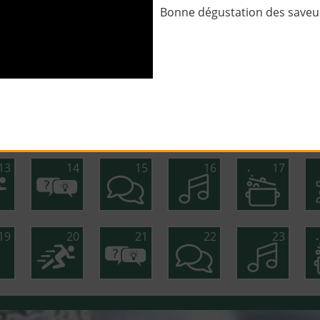
Bonne dégustation des saveurs
1
2
3
4
5
7
8
9
10
11
13
14
15
16
17
19
20
21
22
23