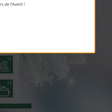
 de l’Avent !
6
12
18
24