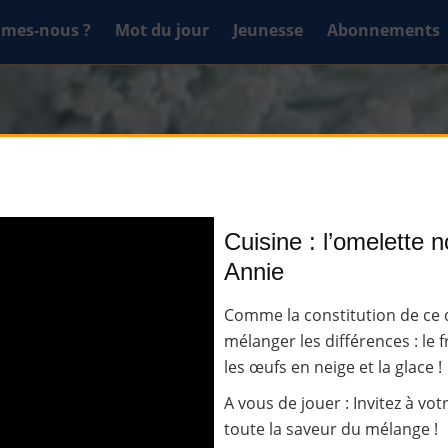
mes-nous ?
Mot du jour
Jeunesse
Abonnements
Cuisine : l’omelette 
Annie
Comme la constitution de ce d
mélanger les différences : le f
les œufs en neige et la glace !
A vous de jouer : Invitez à vo
toute la saveur du mélange !