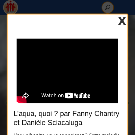
x
1
2
3
L’aqua, quoi ? par Fanny Chantry
et Danièle Sciacaluga