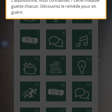
L’aquoibonite, vous connaissez ? Cette maladie
guette chacun. Découvrez le remède pour en
4
5
6
guérir.
7
8
9
10
11
12
13
14
15
16
17
18