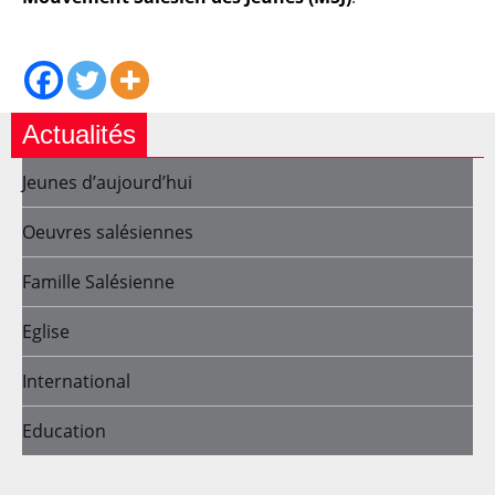
Actualités
Jeunes d’aujourd’hui
Oeuvres salésiennes
Famille Salésienne
Eglise
International
Education