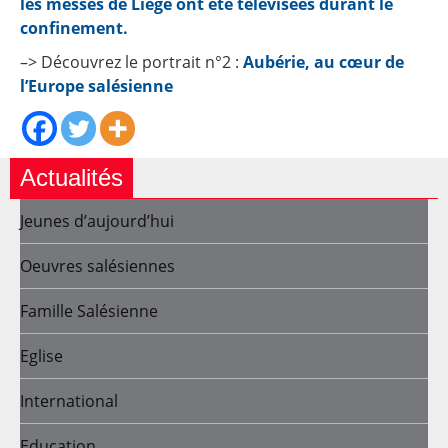
les messes de Liège ont été télévisées durant le
confinement.
–> Découvrez le portrait n°2 :
Aubérie, au cœur de
l’Europe salésienne
Actualités
Jeunes d’aujourd’hui
Oeuvres salésiennes
Famille Salésienne
Eglise
International
Education