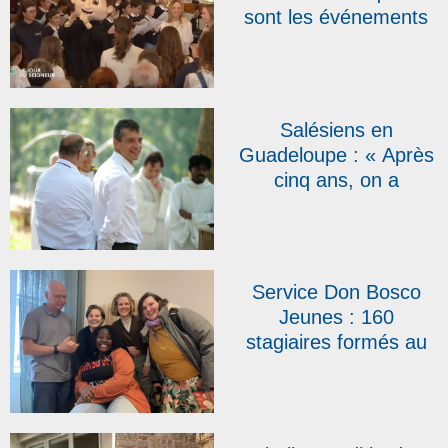
sont les événements
qui marqueront l’année
2026 ?
Salésiens en
Guadeloupe : « Après
cinq ans, on a
l’impression d’être ici
depuis toujours »,
témoigne le père
Emmanuel Petit
Service Don Bosco
Jeunes : 160
stagiaires formés au
BAFA salésien en
2025 et une arrivée
dans l’équipe