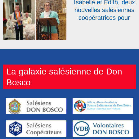
Isabelle et Edith, deux
nouvelles salésiennes
coopératrices pour
clore une année
record
La galaxie salésienne de Don
Bosco