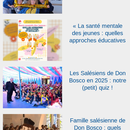
la fondation de
l’association des
Salésiens
Coopérateurs fêtés en
« La santé mentale
Belgique
des jeunes : quelles
approches éducatives
et sociales ? », thème
des 4es Assises du
réseau Don Bosco
Action Sociale
Les Salésiens de Don
Bosco en 2025 : notre
(petit) quiz !
Famille salésienne de
Don Bosco : quels