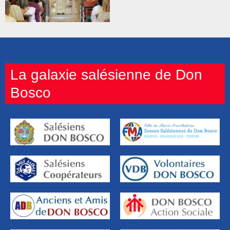
La galaxie salésienne de Don
Bosco