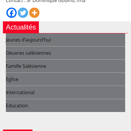
Contact : Sr Dominique Godino, fma
Actualités
Jeunes d’aujourd’hui
Oeuvres salésiennes
Famille Salésienne
Eglise
International
Education