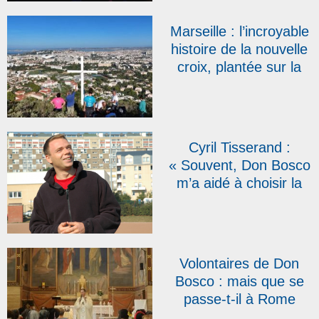
Bercy
Marseille : l’incroyable
histoire de la nouvelle
croix, plantée sur la
colline salésienne de
Pastré (VIDÉO)
Cyril Tisserand :
« Souvent, Don Bosco
m’a aidé à choisir la
voie qui n’était pas
celle qu’on choisirait
naturellement »
Volontaires de Don
Bosco : mais que se
passe-t-il à Rome
depuis dix jours ?