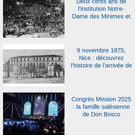
Deux cents ans de
Minimes
l’institution Notre-
Dame des Minimes et
centenaire de l’arrivée
des sœurs
salésiennes à Lyon :
un peu d’histoire avant
9 novembre 1875,
la messe télévisée
Nice : découvrez
l’histoire de l’arrivée de
Jean Bosco arrive en
France, il y a 150 ans
Congrès Mission 2025
: la famille salésienne
de Don Bosco
présente, 15 000
participants accueillis à