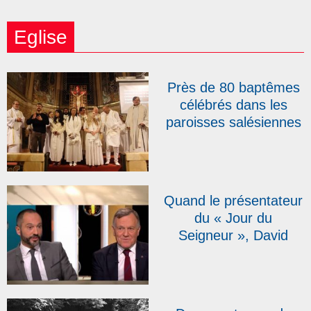
Eglise
Près de 80 baptêmes
célébrés dans les
paroisses salésiennes
lors du week-end
pascal 2026
Quand le présentateur
du « Jour du
Seigneur », David
Milliat, retrouve son
ancienne maison
salésienne de Lyon,
Notre-Dame-des