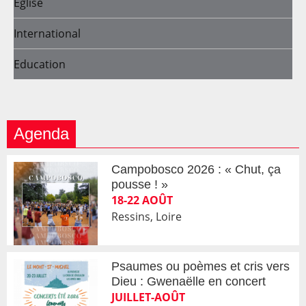
Eglise
International
Education
Agenda
Campobosco 2026 : « Chut, ça
pousse ! »
18-22 AOÛT
Ressins, Loire
Psaumes ou poèmes et cris vers
Dieu : Gwenaëlle en concert
JUILLET-AOÛT