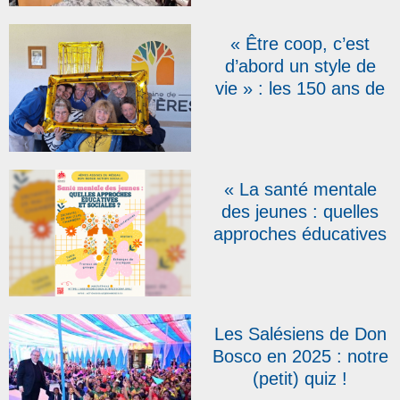
Salésiens
Coopérateurs réunis à
« Être coop, c’est
Rome
d’abord un style de
vie » : les 150 ans de
la fondation de
l’association des
Salésiens
Coopérateurs fêtés en
« La santé mentale
Belgique
des jeunes : quelles
approches éducatives
et sociales ? », thème
des 4es Assises du
réseau Don Bosco
Action Sociale
Les Salésiens de Don
Bosco en 2025 : notre
(petit) quiz !