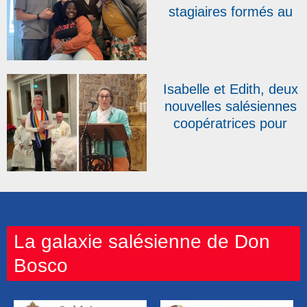
stagiaires formés au
BAFA salésien en
2025 et une arrivée
dans l’équipe
Isabelle et Edith, deux
nouvelles salésiennes
coopératrices pour
clore une année
record
La galaxie salésienne de Don
Bosco