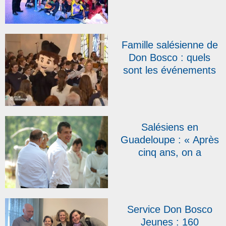
Famille salésienne de
Don Bosco : quels
sont les événements
qui marqueront l’année
2026 ?
Salésiens en
Guadeloupe : « Après
cinq ans, on a
l’impression d’être ici
depuis toujours »,
témoigne le père
Emmanuel Petit
Service Don Bosco
Jeunes : 160