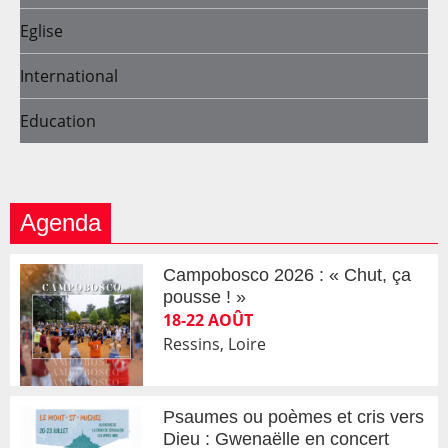
Eglise
International
Education
Agenda
Campobosco 2026 : « Chut, ça
pousse ! »
18-22 AOÛT
Ressins, Loire
Psaumes ou poèmes et cris vers
Dieu : Gwenaëlle en concert