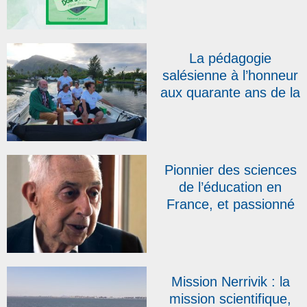
La pédagogie
salésienne à l’honneur
aux quarante ans de la
Fédération Sportive et
Culturelle de France
en Polynésie française
Pionnier des sciences
de l’éducation en
France, et passionné
par Don Bosco, le
professeur Guy
Avanzini est décédé
Mission Nerrivik : la
mission scientifique,