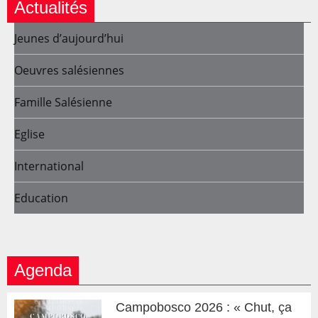
Actualités
Jeunes d’aujourd’hui
Oeuvres salésiennes
Famille Salésienne
Eglise
International
Education
Agenda
Campobosco 2026 : « Chut, ça