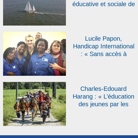
éducative et sociale de
cinq étudiants
toulonnais a fait halte
à l’école fondamentale
salésienne des Cayes,
Lucile Papon,
à Haïti (VIDEO)
Handicap International
: « Sans accès à
l’éducation, la société
ne va pas »
Charles-Edouard
Harang : « L’éducation
des jeunes par les
jeunes, c’est ça le
scoutisme »