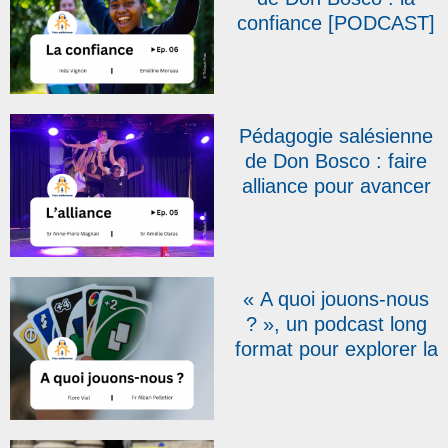
confiance [PODCAST]
Pédagogie salésienne
de Don Bosco : faire
alliance pour avancer
[PODCAST]
« A quoi jouons-nous
? », un podcast long
format pour explorer la
question du jeu,
élément essentiel de
l’éducation salésienne