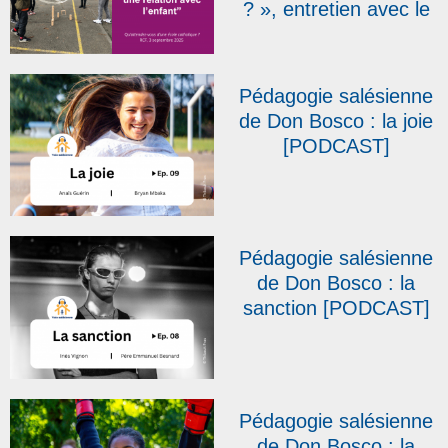
? », entretien avec le
père J.-M. Petitclerc |
Radio Notre-Dame –
RCF
Pédagogie salésienne
de Don Bosco : la joie
[PODCAST]
Pédagogie salésienne
de Don Bosco : la
sanction [PODCAST]
Pédagogie salésienne
de Don Bosco : la