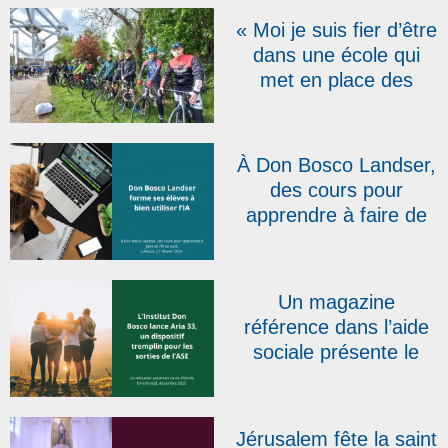
« Moi je suis fier d’être
dans une école qui
met en place des
projets comme celui-ci
! » : la RTBF présente
le Don Bosco Tour qui
À Don Bosco Landser,
s’élancera le 20 avril
des cours pour
apprendre à faire de
l’IA un outil | L’Alsace
Un magazine
référence dans l’aide
sociale présente le
dispositif salésien Aria
33
Jérusalem fête la saint