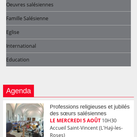
Oeuvres salésiennes
Famille Salésienne
Eglise
International
Education
Agenda
Professions religieuses et jubilés
des sœurs salésiennes
LE MERCREDI 5 AOÛT
10H30
Accueil Saint-Vincent (L'Haÿ-les-
Roses)