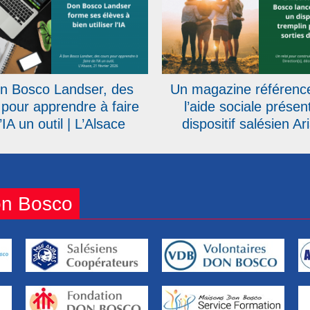
n Bosco Landser, des
Un magazine référenc
 pour apprendre à faire
l’aide sociale présen
’IA un outil | L’Alsace
dispositif salésien Ar
on Bosco