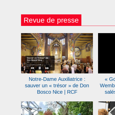
Revue de presse
Notre-Dame Auxiliatrice :
« Go
sauver un « trésor » de Don
Wemba
Bosco Nice | RCF
salé