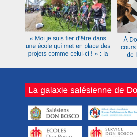
« Moi je suis fier d’être dans
À Do
une école qui met en place des
cours
projets comme celui-ci ! » : la
de l
RTBF présente le Don Bosco
Tour qui s’élancera le 20 avril
La galaxie salésienne de D