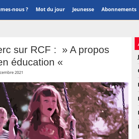
mes-nous ?
Mot du jour
Jeunesse
Abonnements
lerc sur RCF : » A propos
 en éducation «
écembre 2021