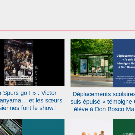
 Spurs go ! » : Victor
Déplacements scolaires
nyama… et les sœurs
suis épuisé » témoigne 
siennes font le show !
élève à Don Bosco Mars
dans La Provenc