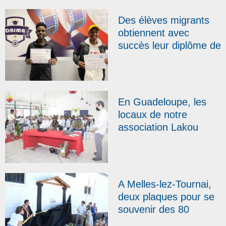
Verviers super-héros
au cœur de l’Aveyron
Des élèves migrants
obtiennent avec
succès leur diplôme de
réalisation
cinématographique à
la DBIMA (Paris)
En Guadeloupe, les
locaux de notre
association Lakou
Bosco ont été
inaugurés
A Melles-lez-Tournai,
deux plaques pour se
souvenir des 80
enfants juifs cachés