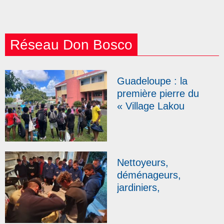
Réseau Don Bosco
Guadeloupe : la
première pierre du
« Village Lakou
Bosco » sera posée
en février
Nettoyeurs,
déménageurs,
jardiniers,
paysagistes… des
élèves de Don Bosco