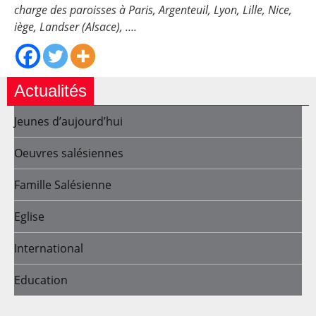
charge des paroisses à Paris, Argenteuil, Lyon, Lille, Nice,
iège, Landser (Alsace), ….
Actualités
Jeunes d’aujourd’hui
Oeuvres salésiennes
Famille Salésienne
Eglise
International
Education