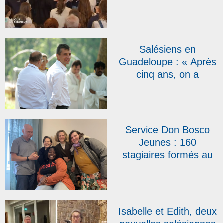
qui marqueront l’année
2026 ?
Salésiens en
Guadeloupe : « Après
cinq ans, on a
l’impression d’être ici
depuis toujours »,
témoigne le père
Emmanuel Petit
Service Don Bosco
Jeunes : 160
stagiaires formés au
BAFA salésien en
2025 et une arrivée
dans l’équipe
Isabelle et Edith, deux