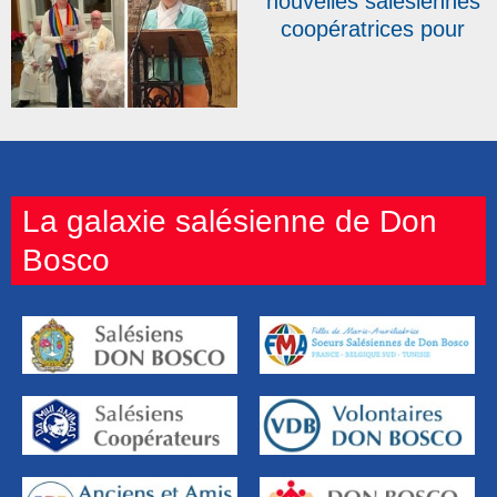
nouvelles salésiennes
coopératrices pour
clore une année
record
La galaxie salésienne de Don
Bosco