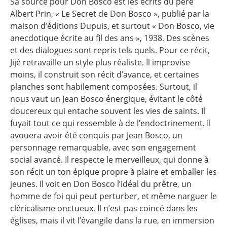
Sa source pour Don Bosco est les écrits du père
Albert Prin, « Le Secret de Don Bosco », publié par la
maison d’éditions Dupuis, et surtout « Don Bosco, vie
anecdotique écrite au fil des ans », 1938. Des scènes
et des dialogues sont repris tels quels. Pour ce récit,
Jijé retravaille un style plus réaliste. Il improvise
moins, il construit son récit d’avance, et certaines
planches sont habilement composées. Surtout, il
nous vaut un Jean Bosco énergique, évitant le côté
doucereux qui entache souvent les vies de saints. Il
fuyait tout ce qui ressemble à de l’endoctrinement. Il
avouera avoir été conquis par Jean Bosco, un
personnage remarquable, avec son engagement
social avancé. Il respecte le merveilleux, qui donne à
son récit un ton épique propre à plaire et emballer les
jeunes. Il voit en Don Bosco l’idéal du prêtre, un
homme de foi qui peut perturber, et même narguer le
cléricalisme onctueux. Il n’est pas coincé dans les
églises, mais il vit l’évangile dans la rue, en immersion