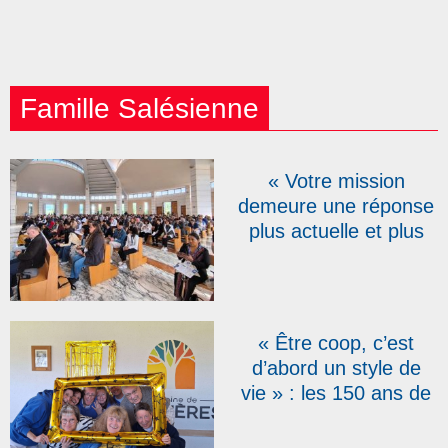
Famille Salésienne
« Votre mission
demeure une réponse
plus actuelle et plus
urgente que jamais » :
pour leurs 150 ans, les
Salésiens
Coopérateurs réunis à
« Être coop, c’est
Rome
d’abord un style de
vie » : les 150 ans de
la fondation de
l’association des