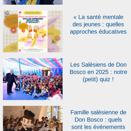
Salésiens
Coopérateurs fêtés en
« La santé mentale
Belgique
des jeunes : quelles
approches éducatives
et sociales ? », thème
des 4es Assises du
réseau Don Bosco
Action Sociale
Les Salésiens de Don
Bosco en 2025 : notre
(petit) quiz !
Famille salésienne de
Don Bosco : quels
sont les événements