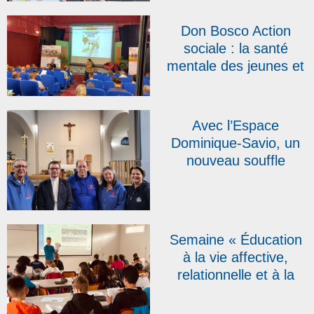
« créer du lien »
Don Bosco Action
sociale : la santé
mentale des jeunes et
les « pépites » du
réseau au cœur des
quatrièmes assises
Avec l’Espace
Dominique-Savio, un
nouveau souffle
salésien au cœur de
Namur
Semaine « Éducation
à la vie affective,
relationnelle et à la
sexualité » : une
première édition