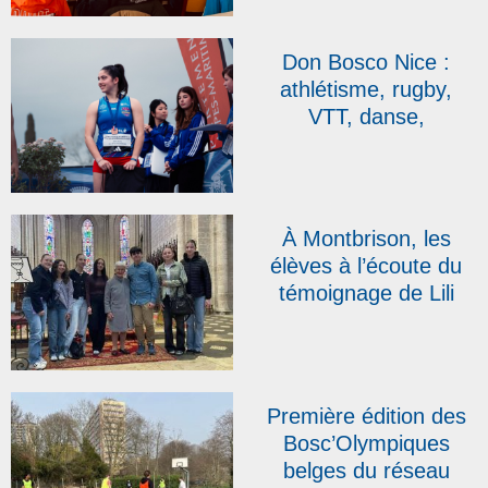
réussie au collège
Sacré-Cœur Don
Don Bosco Nice :
Bosco de Sainte-
athlétisme, rugby,
Sigolène
VTT, danse,
plongeon… les élèves
de l’IDISS brillent !
À Montbrison, les
élèves à l’écoute du
témoignage de Lili
Leignel, rescapée des
camps de
Ravensbrück et de
Bergen-Belsen
Première édition des
Bosc’Olympiques
belges du réseau