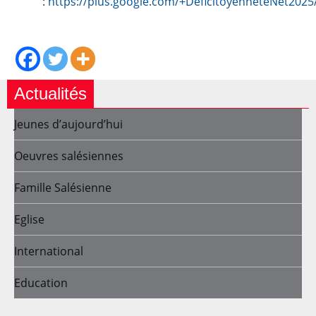
:
https://plus.google.com/+DeficitoyenneteNet2025
Actualités
Jeunes d’aujourd’hui
Oeuvres salésiennes
Famille Salésienne
Eglise
International
Education