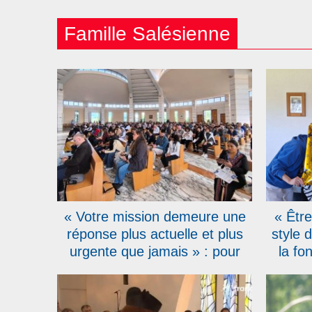
Famille Salésienne
« Votre mission demeure une
« Être
réponse plus actuelle et plus
style 
urgente que jamais » : pour
la fo
leurs 150 ans, les Salésiens
des S
Coopérateurs réunis à Rome