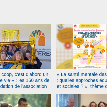
 coop, c’est d’abord un
« La santé mentale des
de vie » : les 150 ans de
: quelles approches édu
ndation de l’association
et sociales ? », thème 
alésiens Coopérateurs
Assises du réseau Don
fêtés en Belgique
Action Sociale