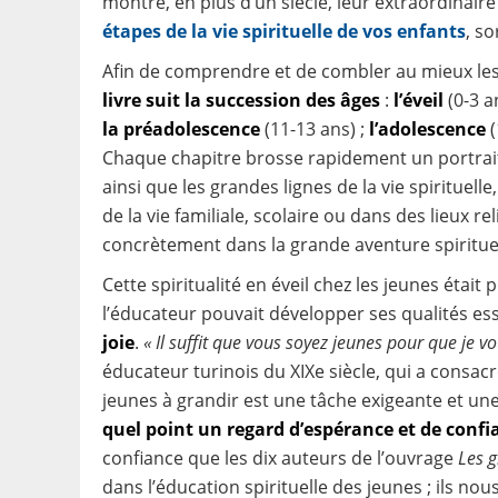
montré, en plus d’un siècle, leur extraordinaire
étapes de la vie spirituelle de vos enfants
, so
Afin de comprendre et de combler au mieux les
livre suit la succession des âges
:
l’éveil
(0-3 an
la préadolescence
(11-13 ans) ;
l’adolescence
(
Chaque chapitre brosse rapidement un portrai
ainsi que les grandes lignes de la vie spirituel
de la vie familiale, scolaire ou dans des lieux
concrètement dans la grande aventure spirituel
Cette spiritualité en éveil chez les jeunes était
l’éducateur pouvait développer ses qualités ess
joie
.
« Il suffit que vous soyez jeunes pour que je 
éducateur turinois du XIXe siècle, qui a consacr
jeunes à grandir est une tâche exigeante et un
quel point un regard d’espérance et de conf
confiance que les dix auteurs de l’ouvrage
Les g
dans l’éducation spirituelle des jeunes ; ils no