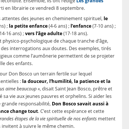
 fécondité. Ensemble, ils ont rédigé
Les grandes
rti en librairie ce vendredi 8 septembre.
 attentes des jeunes en cheminement spirituel,
le
s) ;
la petite enfance
(4-6 ans) ;
l’enfance
(7-10 ans) ;
14-16 ans) ;
vers l’âge adulte
(17-18 ans).
t physico-psychologique de chaque tranche d’âge,
le, des interrogations aux doutes. Des exemples, tirés
 religieux comme l’aumônerie permettent de se projeter
le des enfants.
 pour Don Bosco un terrain fertile sur lequel
entielles :
la douceur, l’humilité, la patience et la
vous aime beaucoup »
, disait Saint Jean Bosco, prêtre et
é sa vie aux jeunes pauvres et orphelins. Si aider les
e grande responsabilité,
Don Bosco savait aussi à
iance change tout
. C’est cette espérance et cette
randes étapes de la vie spirituelle de nos enfants
mettent
us invitent à suivre le même chemin.