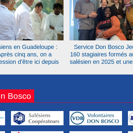
siens en Guadeloupe :
Service Don Bosco Je
Après cinq ans, on a
160 stagiaires formés 
ession d’être ici depuis
salésien en 2025 et une
urs », témoigne le père
dans l’équipe
Emmanuel Petit
on Bosco