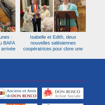
unes :
Isabelle et Edith, deux
au BAFA
nouvelles salésiennes
 arrivée
coopératrices pour clore une
année record