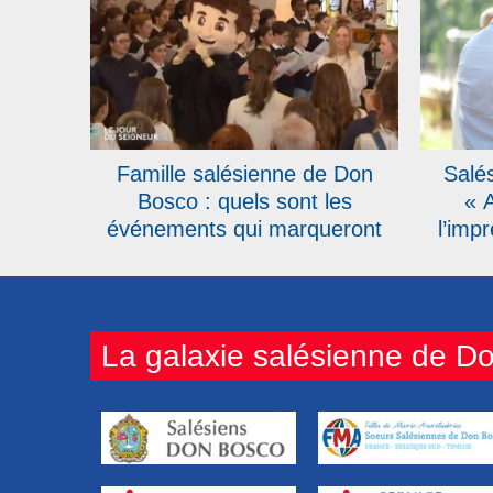
Famille salésienne de Don
Salé
Bosco : quels sont les
« 
événements qui marqueront
l’impr
l’année 2026 ?
toujo
La galaxie salésienne de D