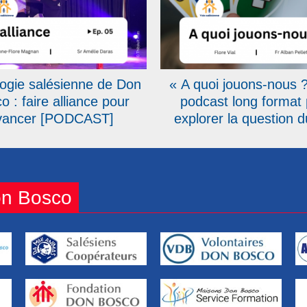
ogie salésienne de Don
« A quoi jouons-nous ?
o : faire alliance pour
podcast long format
vancer [PODCAST]
explorer la question d
élément essentiel 
l’éducation salésie
on Bosco