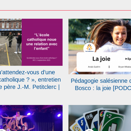
’attendez-vous d’une
catholique ? », entretien
Pédagogie salésienne 
e père J.-M. Petitclerc |
Bosco : la joie [POD
io Notre-Dame – RCF