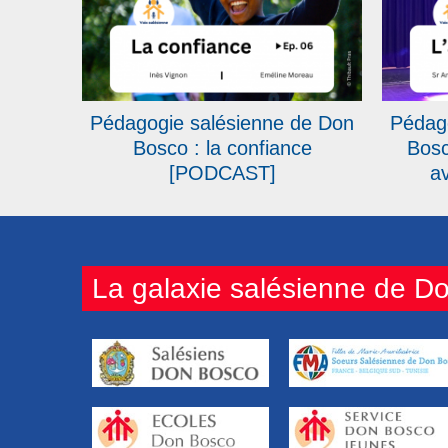
Pédagogie salésienne de Don
Pédag
Bosco : la confiance
Bosc
[PODCAST]
a
La galaxie salésienne de D