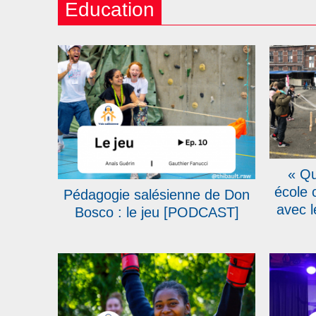
Education
« Qu
école 
Pédagogie salésienne de Don
avec l
Bosco : le jeu [PODCAST]
Rad