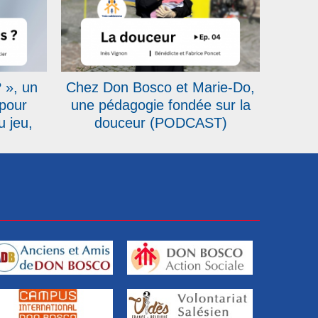
 », un
Chez Don Bosco et Marie-Do,
 pour
une pédagogie fondée sur la
u jeu,
douceur (PODCAST)
de
nne