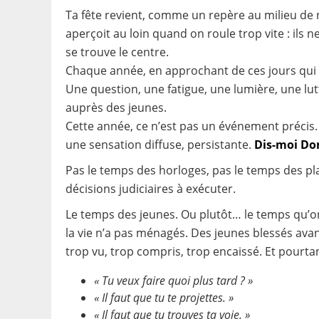
Ta fête revient, comme un repère au milieu de
aperçoit au loin quand on roule trop vite : ils n
se trouve le centre.
Chaque année, en approchant de ces jours qui
Une question, une fatigue, une lumière, une lut
auprès des jeunes.
Cette année, ce n’est pas un événement précis. C
une sensation diffuse, persistante.
Dis-moi Do
Pas le temps des horloges, pas le temps des pl
décisions judiciaires à exécuter.
Le temps des jeunes. Ou plutôt… le temps qu’on
la vie n’a pas ménagés. Des jeunes blessés av
trop vu, trop compris, trop encaissé. Et pourtan
«
Tu veux faire quoi plus tard ?
»
«
Il faut que tu te projettes.
»
« I
l faut que tu trouves ta voie.
»