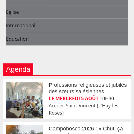
Eglise
International
Education
Agenda
Professions religieuses et jubilés
des sœurs salésiennes
LE MERCREDI 5 AOÛT
10H30
Accueil Saint-Vincent (L'Haÿ-les-
Roses)
Campobosco 2026 : « Chut, ça