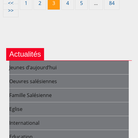
<<
1
2
3
4
5
…
84
>>
Actualités
Jeunes d’aujourd’hui
Oeuvres salésiennes
Famille Salésienne
Eglise
International
Education