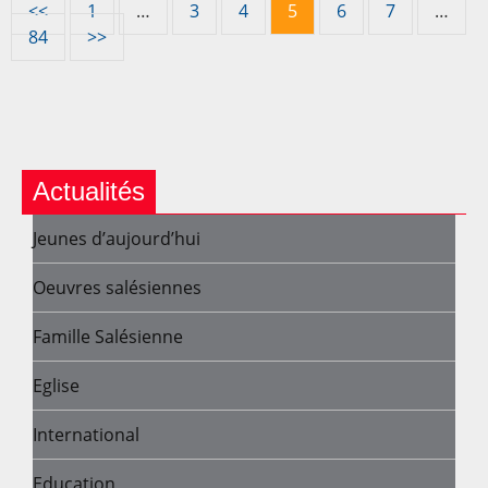
<<
1
…
3
4
5
6
7
…
84
>>
Actualités
Jeunes d’aujourd’hui
Oeuvres salésiennes
Famille Salésienne
Eglise
International
Education