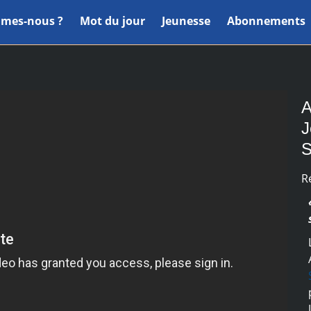
mes-nous ?
Mot du jour
Jeunesse
Abonnements
A
J
S
R