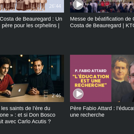
26'44
 Costa de Beauregard : Un
Messe de béatification de 
père pour les orphelins |
Costa de Beauregard | K
2'46
les saints de l’ère du
Père Fabio Attard : l’éduca
one » : et si Don Bosco
une recherche
it avec Carlo Acutis ?