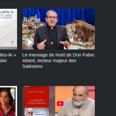
20'19
1'47
ites-le »
Le message de Noël de Don Fabio
abio
Attard, recteur majeur des
Salésiens