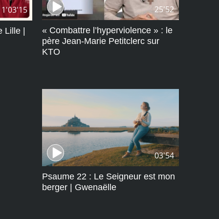
25'52
1'03'15
« Combattre l’hyperviolence » : le
Lille |
père Jean-Marie Petitclerc sur
KTO
03'54
Psaume 22 : Le Seigneur est mon
berger | Gwenaëlle