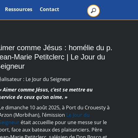
Ressources
Contact
imer comme Jésus : homélie du p.
ean-Marie Petitclerc | Le Jour du
eigneur
éalisateur : Le Jour du Seigneur
« Aimer comme Jésus, c’est se mettre au
service de ceux qu’on aime. »
Le dimanche 10 août 2025, à Port du Crouesty à
Arzon (Morbihan), l’émission
Le Jour du
Seigneur
était accueillie pour une messe sur le
port, face aux bateaux des plaisanciers. Père
Jean-Marie Petitclerc, salésien de Don Bosco et