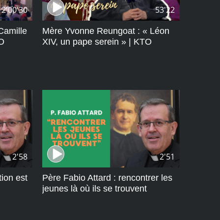
2'00'30
53'22
Camille
Mère Yvonne Reungoat : « Léon
TO
XIV, un pape serein » | KTO
2'58
2'51
tion est
Père Fabio Attard : rencontrer les
jeunes là où ils se trouvent