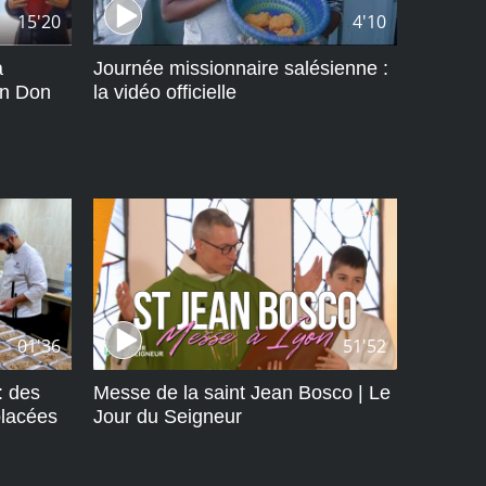
15'20
4'10
a
Journée missionnaire salésienne :
on Don
la vidéo officielle
01'36
51'52
: des
Messe de la saint Jean Bosco | Le
placées
Jour du Seigneur