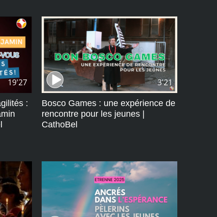
19'27
3'21
ilités :
Bosco Games : une expérience de
amin
rencontre pour les jeunes |
l
CathoBel