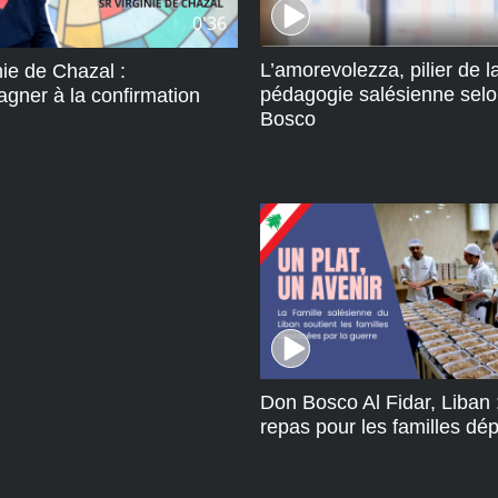
0'36
L’amorevolezza, pilier de l
nie de Chazal :
pédagogie salésienne sel
gner à la confirmation
Bosco
Don Bosco Al Fidar, Liban 
repas pour les familles dé