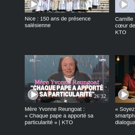
2'42
Nice : 150 ans de présence
Camille
salésienne
cœur de 
KTO
26'32
Mère Yvonne Reungoat :
« Soyez 
« Chaque pape a apporté sa
smartph
particularité » | KTO
dialogua