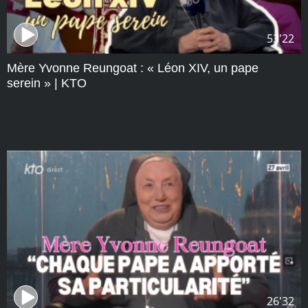
53'22
Mère Yvonne Reungoat : « Léon XIV, un pape
serein » | KTO
26'32